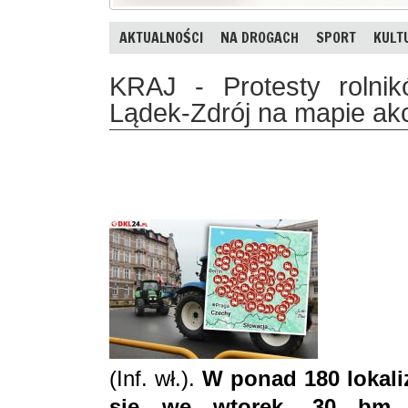
AKTUALNOŚCI
NA DROGACH
SPORT
KULT
KRAJ - Protesty rolni
Lądek-Zdrój na mapie akc
(Inf. wł.).
W ponad 180 lokali
się we wtorek, 30 bm. 