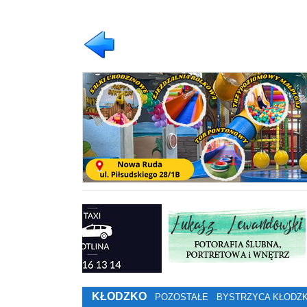
KŁODZKO
POZOSTAŁE
BYSTRZYCA KŁODZ