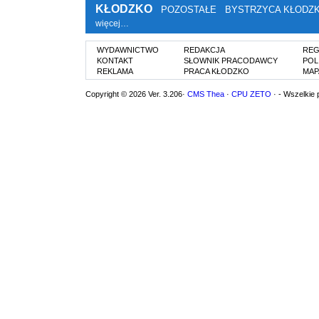
KŁODZKO
POZOSTAŁE
BYSTRZYCA KŁODZ
więcej…
WYDAWNICTWO
REDAKCJA
REG
KONTAKT
SŁOWNIK PRACODAWCY
POL
REKLAMA
PRACA KŁODZKO
MAP
Copyright © 2026 Ver. 3.206·
CMS Thea
·
CPU ZETO
· - Wszelkie