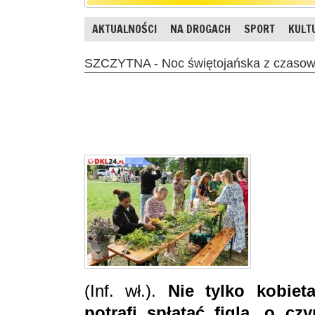
AKTUALNOŚCI
NA DROGACH
SPORT
KULT
SZCZYTNA - Noc świętojańska z czasow
(Inf. wł.).
Nie tylko kobiet
potrafi spłatać figla, o c