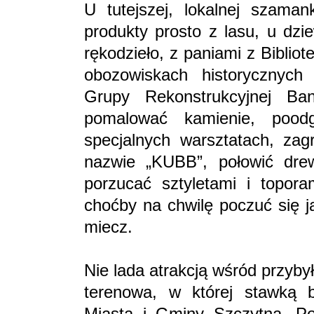
U tutejszej, lokalnej szaman
produkty prosto z lasu, u dz
rękodzieło, z paniami z Biblio
obozowiskach historycznyc
Grupy Rekonstrukcyjnej Ban
pomalować kamienie, poo
specjalnych warsztatach, za
nazwie „KUBB”, połowić dre
porzucać sztyletami i topor
choćby na chwilę poczuć się j
miecz.
Nie lada atrakcją wśród przyby
terenowa, w której stawką b
Miasta i Gminy Szczytna. Po