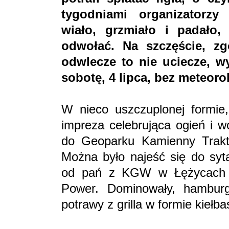
tygodniami organizatorzy
wiało, grzmiało i padało,
odwołać. Na szczęście, z
odwlecze to nie uciecze, w
sobotę, 4 lipca, bez meteoro
W nieco uszczuplonej formie,
impreza celebrująca ogień i w
do Geoparku Kamienny Trakt 
Można było najeść się do syt
od pań z KGW w Łężycach c
Power. Dominowały, hamburger
potrawy z grilla w formie kiełb