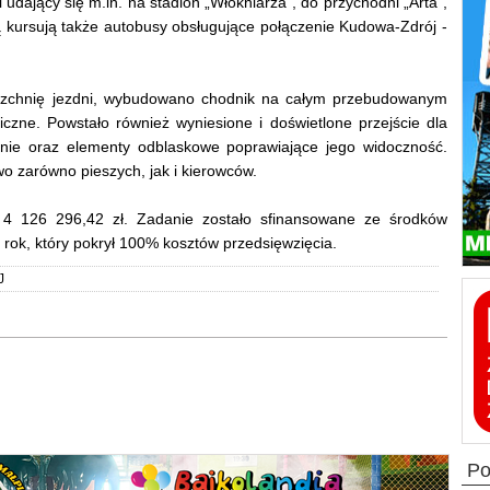
si udający się m.in. na stadion „Włókniarza”, do przychodni „Arta”,
gą kursują także autobusy obsługujące połączenie Kudowa-Zdrój -
rzchnię jezdni, wybudowano chodnik na całym przebudowanym
czne. Powstało również wyniesione i doświetlone przejście dla
ie oraz elementy odblaskowe poprawiające jego widoczność.
o zarówno pieszych, jak i kierowców.
ósł 4 126 296,42 zł. Zadanie zostało sfinansowane ze środków
k, który pokrył 100% kosztów przedsięwzięcia.
J
p