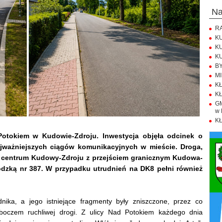
n
RA
KU
KU
KU
BY
MI
KŁ
KŁ
GM
w 
KŁ
otokiem w Kudowie-Zdroju. Inwestycja objęła odcinek o
ajważniejszych ciągów komunikacyjnych w mieście. Droga,
e centrum Kudowy-Zdroju z przejściem granicznym Kudowa-
ódzką nr 387. W przypadku utrudnień na DK8 pełni również
nika, a jego istniejące fragmenty były zniszczone, przez co
boczem ruchliwej drogi. Z ulicy Nad Potokiem każdego dnia