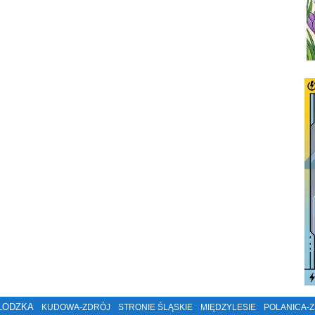
ŁODZKA
KUDOWA-ZDRÓJ
STRONIE ŚLĄSKIE
MIĘDZYLESIE
POLANICA-