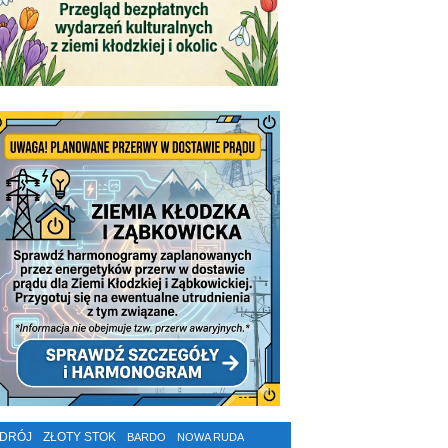
ZDRÓJ
ZŁOTY STOK
BARDO
NOWA RUDA