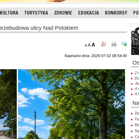
KULTURA
TURYSTYKA
ZDROWIE
EDUKACJA
KONKURSY
PO
rzebudowa ulicy Nad Potokiem
A
A
A
Napisano dnia: 2026-07-02 08:54:40
2 
Du
Ja
A 
A 
Zw
Tu
Re
Sa
Cz