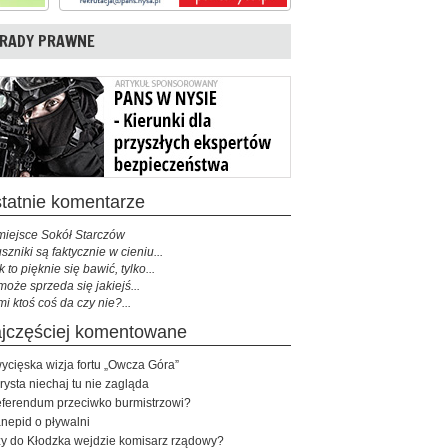
RADY PRAWNE
ostatnie komentarze
miejsce Sokół Starczów
szniki są faktycznie w cieniu...
k to pięknie się bawić, tylko...
może sprzeda się jakiejś...
mi ktoś coś da czy nie?...
najczęściej komentowane
ycięska wizja fortu „Owcza Góra”
rysta niechaj tu nie zagląda
ferendum przeciwko burmistrzowi?
nepid o pływalni
y do Kłodzka wejdzie komisarz rządowy?