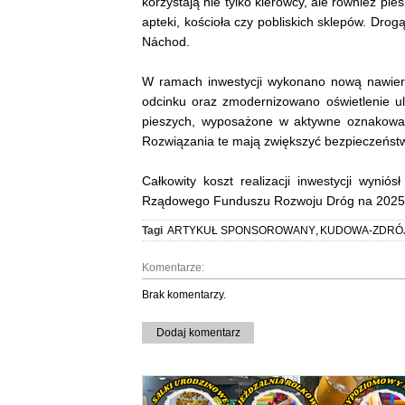
korzystają nie tylko kierowcy, ale również pie
apteki, kościoła czy pobliskich sklepów. Dro
Náchod.
W ramach inwestycji wykonano nową nawie
odcinku oraz zmodernizowano oświetlenie uli
pieszych, wyposażone w aktywne oznakowan
Rozwiązania te mają zwiększyć bezpieczeństw
Całkowity koszt realizacji inwestycji wyni
Rządowego Funduszu Rozwoju Dróg na 2025 ro
Tagi
ARTYKUŁ SPONSOROWANY
,
KUDOWA-ZDRÓ
Komentarze:
Brak komentarzy.
Dodaj komentarz