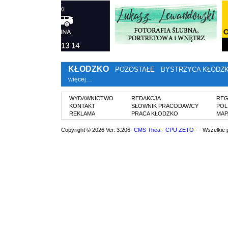
KŁODZKO
POZOSTAŁE
BYSTRZYCA KŁODZ
więcej…
WYDAWNICTWO
REDAKCJA
REG
KONTAKT
SŁOWNIK PRACODAWCY
POL
REKLAMA
PRACA KŁODZKO
MAP
Copyright © 2026 Ver. 3.206·
CMS Thea
·
CPU ZETO
· - Wszelkie