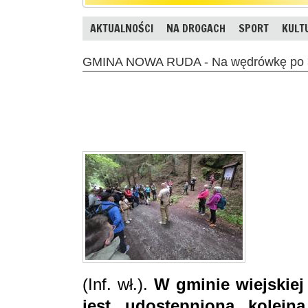
AKTUALNOŚCI
NA DROGACH
SPORT
KULT
GMINA NOWA RUDA - Na wędrówkę po 
(Inf. wł.).
W gminie wiejskie
jest udostepniona kolejna