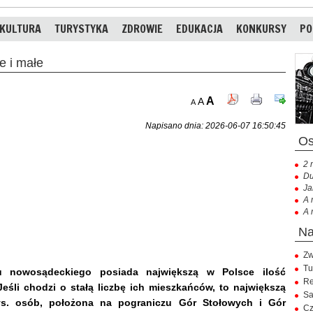
KULTURA
TURYSTYKA
ZDROWIE
EDUKACJA
KONKURSY
PO
 i małe
A
A
A
Napisano dnia: 2026-06-07 16:50:45
2 
Du
Ja
A 
A 
Zw
Tu
 nowosądeckiego posiada największą w Polsce ilość
Re
eśli chodzi o stałą liczbę ich mieszkańców, to największą
Sa
tys. osób, położona na pograniczu Gór Stołowych i Gór
Cz