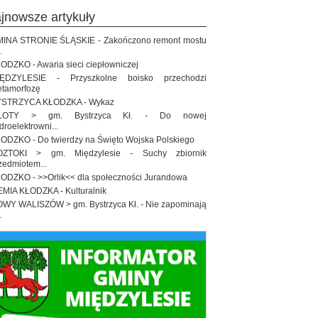
ajnowsze artykuły
INA STRONIE ŚLĄSKIE - Zakończono remont mostu
.
ODZKO - Awaria sieci ciepłowniczej
IĘDZYLESIE - Przyszkolne boisko przechodzi
tamorfozę
STRZYCA KŁODZKA - Wykaz
ŁOTY > gm. Bystrzyca Kł. - Do nowej
droelektrowni...
ODZKO - Do twierdzy na Święto Wojska Polskiego
OZTOKI > gm. Międzylesie - Suchy zbiornik
zedmiotem...
ODZKO - >>Orlik<< dla społeczności Jurandowa
EMIA KŁODZKA - Kulturalnik
WY WALISZÓW > gm. Bystrzyca Kł. - Nie zapominają
.