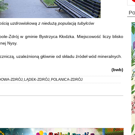
p
ością uzdrowiskową z niedużą populacją tubylców
le-Zdrój w gminie Bystrzyca Kłodzka. Miejscowość liczy blisko
nej Nysy.
czniczą, uzależnioną głównie od składu źródeł wód mineralnych.
(bwb)
DOWA-ZDRÓJ
,
LĄDEK-ZDRÓJ
,
POLANICA-ZDRÓJ