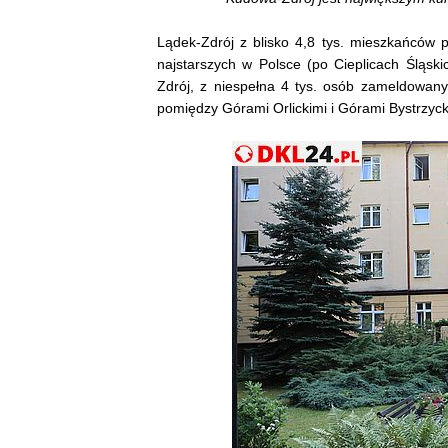
Lądek-Zdrój z blisko 4,8 tys. mieszkańców p
najstarszych w Polsce (po Cieplicach Śląski
Zdrój, z niespełna 4 tys. osób zameldowanyc
pomiędzy Górami Orlickimi i Górami Bystrzyck