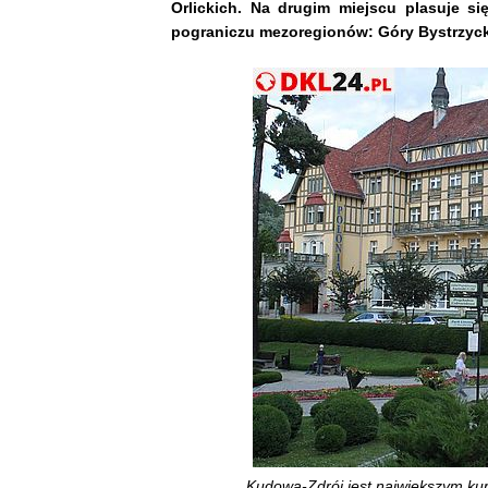
Orlickich. Na drugim miejscu plasuje si
pograniczu mezoregionów: Góry Bystrzycki
Kudowa-Zdrój jest największym kuro