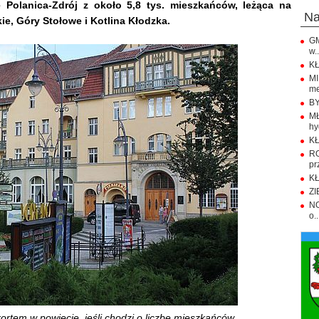
ę Polanica-Zdrój z około 5,8 tys. mieszkańców, leżąca na
n
e, Góry Stołowe i Kotlina Kłodzka.
GM
w..
KŁ
M
me
BY
M
hy
KŁ
R
pr
KŁ
ZI
NO
o..
rtem w powiecie, jeśli chodzi o liczbę mieszkańców...