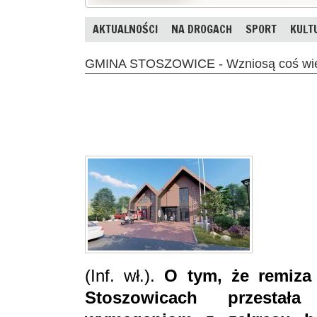
AKTUALNOŚCI
NA DROGACH
SPORT
KULT
GMINA STOSZOWICE - Wzniosą coś więc
(Inf. wł.).
O tym, że remiza
Stoszowicach przestał