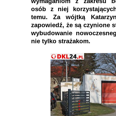
wymaganiom z zakresu be
osób z niej korzystającyc
temu. Za wójtką Katarzy
zapowiedź, że są czynione s
wybudowanie nowoczesnego
nie tylko strażakom.