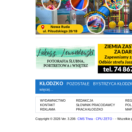
KŁODZKO
POZOSTAŁE
BYSTRZYCA KŁODZ
więcej…
WYDAWNICTWO
REDAKCJA
REG
KONTAKT
SŁOWNIK PRACODAWCY
POL
REKLAMA
PRACA KŁODZKO
MAP
Copyright © 2026 Ver. 3.206·
CMS Thea
·
CPU ZETO
· - Wszelkie