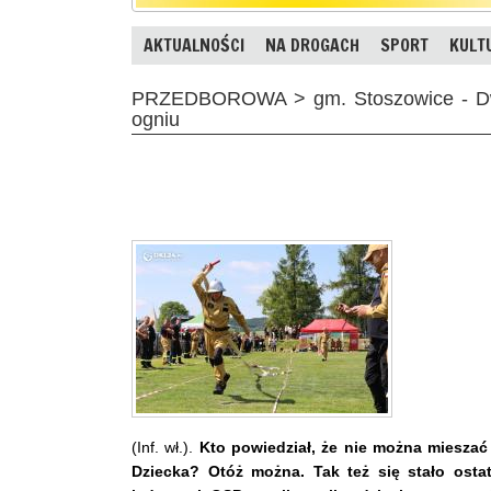
AKTUALNOŚCI
NA DROGACH
SPORT
KULT
PRZEDBOROWA > gm. Stoszowice - Dwi
ogniu
(Inf. wł.).
Kto powiedział, że nie można miesz
Dziecka? Otóż można. Tak też się stało ostat