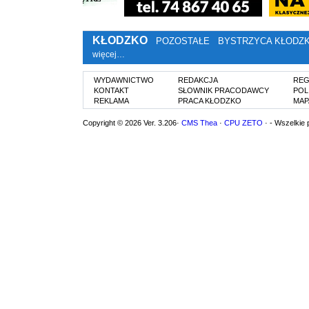
KŁODZKO
POZOSTAŁE
BYSTRZYCA KŁODZ
więcej…
WYDAWNICTWO
REDAKCJA
REG
KONTAKT
SŁOWNIK PRACODAWCY
POL
REKLAMA
PRACA KŁODZKO
MAP
Copyright © 2026 Ver. 3.206·
CMS Thea
·
CPU ZETO
· - Wszelkie