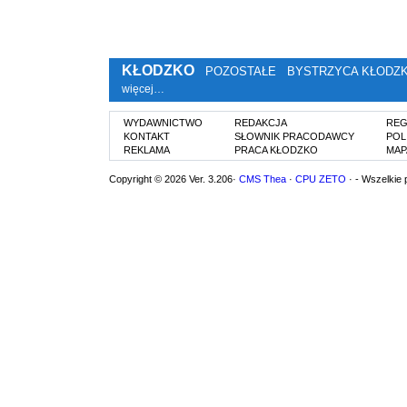
KŁODZKO
POZOSTAŁE
BYSTRZYCA KŁODZ
więcej…
WYDAWNICTWO
REDAKCJA
REG
KONTAKT
SŁOWNIK PRACODAWCY
POL
REKLAMA
PRACA KŁODZKO
MAP
Copyright © 2026 Ver. 3.206·
CMS Thea
·
CPU ZETO
· - Wszelkie