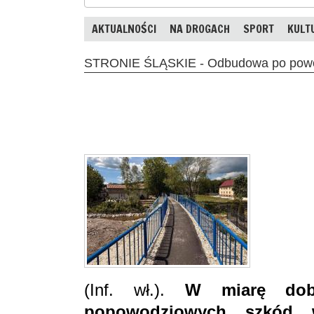
AKTUALNOŚCI
NA DROGACH
SPORT
KULT
STRONIE ŚLĄSKIE - Odbudowa po powod
(Inf. wł.).
W miarę dobr
popowodziowych szkód w