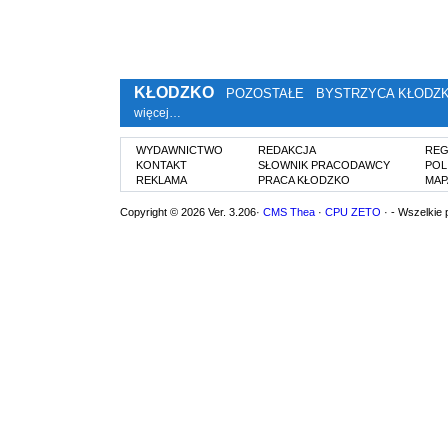
KŁODZKO
POZOSTAŁE
BYSTRZYCA KŁODZ
więcej…
WYDAWNICTWO
REDAKCJA
REG
KONTAKT
SŁOWNIK PRACODAWCY
POL
REKLAMA
PRACA KŁODZKO
MAP
Copyright © 2026 Ver. 3.206·
CMS Thea
·
CPU ZETO
· - Wszelkie