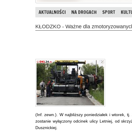
AKTUALNOŚCI
NA DROGACH
SPORT
KULT
KŁODZKO - Ważne dla zmotoryzowanyc
(Inf. zewn.). W najbliższy poniedziałek i wtorek, t
zostanie wyłączony odcinek ulicy Letniej, od skr
Dusznickiej.