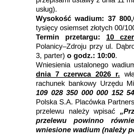
usług).
Wysokość wadium: 37 800,
tysięcy osiemset złotych 00/10
Termin przetargu:
10 cze
Polanicy–Zdroju przy ul. Dąbr
3, parter)
o godz.: 10:00
.
Wniesienia ustalonego wadi
dnia 7 czerwca 2026 r.
włą
rachunek bankowy Urzędu Mi
109 028 350 000 000 152 5
Polska S.A. Placówka Partners
przelewu należy wpisać
„Pr
przelewu powinno równi
wniesione wadium (należy p