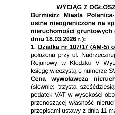
WYCIĄG Z OGŁOSZ
Burmistrz Miasta Polanica-
ustne nieograniczone na s
nieruchomości gruntowych (
dniu 18.03.2026 r.):
1.
Działka nr 107/17 (AM-5) 
położona przy ul. Nadrzecznej
Rejonowy w Kłodzku V Wydz
księgę wieczystą o numerze 
Cena wywoławcza nieruch
(słownie: trzysta sześćdziesi
podatek VAT w wysokości obo
przenoszącej własność nieruc
przepisami ustawy z dnia 11 m