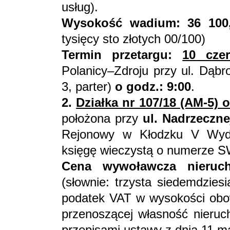
usług).
Wysokość wadium: 36 100
tysięcy sto złotych 00/100)
Termin przetargu:
10 cze
Polanicy–Zdroju przy ul. Dąbr
3, parter)
o godz.: 9:00
.
2.
Działka nr 107/18 (AM-5) 
położona przy
ul. Nadrzeczne
Rejonowy w Kłodzku V Wydz
księgę wieczystą o numerze 
Cena wywoławcza nieruch
(słownie: trzysta siedemdzies
podatek VAT w wysokości obo
przenoszącej własność nieruc
przepisami ustawy z dnia 11 m