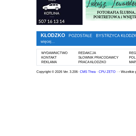
KŁODZKO
POZOSTAŁE
BYSTRZYCA KŁODZ
więcej…
WYDAWNICTWO
REDAKCJA
REG
KONTAKT
SŁOWNIK PRACODAWCY
POL
REKLAMA
PRACA KŁODZKO
MAP
Copyright © 2026 Ver. 3.206·
CMS Thea
·
CPU ZETO
· - Wszelkie