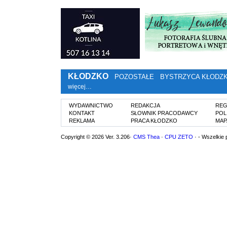
KŁODZKO
POZOSTAŁE
BYSTRZYCA KŁODZ
więcej…
WYDAWNICTWO
REDAKCJA
REG
KONTAKT
SŁOWNIK PRACODAWCY
POL
REKLAMA
PRACA KŁODZKO
MAP
Copyright © 2026 Ver. 3.206·
CMS Thea
·
CPU ZETO
· - Wszelkie