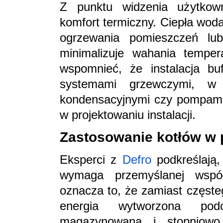
Z punktu widzenia użytkow
komfort termiczny. Ciepła wod
ogrzewania pomieszczeń lu
minimalizuje wahania tempera
wspomnieć, że instalacja bu
systemami grzewczymi, w
kondensacyjnymi czy pompami 
w projektowaniu instalacji.
Zastosowanie kotłów w 
Eksperci z
Defro
podkreślają,
wymaga przemyślanej wspó
oznacza to, że zamiast częste
energia wytworzona pod
magazynowana i stopniowo 