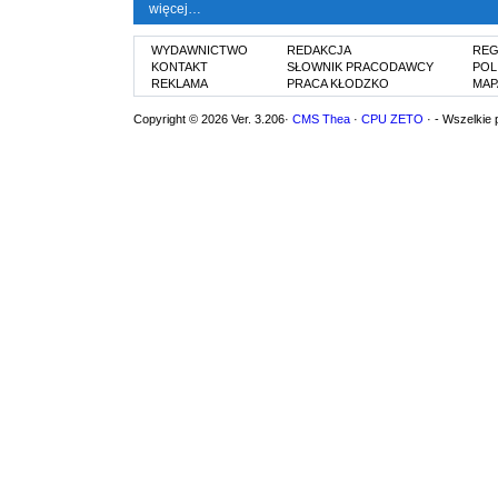
więcej…
WYDAWNICTWO
REDAKCJA
REG
KONTAKT
SŁOWNIK PRACODAWCY
POL
REKLAMA
PRACA KŁODZKO
MAP
Copyright © 2026 Ver. 3.206·
CMS Thea
·
CPU ZETO
· - Wszelkie