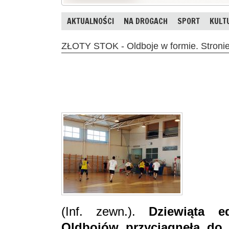
AKTUALNOŚCI
NA DROGACH
SPORT
KULT
ZŁOTY STOK - Oldboje w formie. Stroni
(Inf. zewn.).
Dziewiąta e
Oldbojów przyciągnęła do