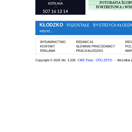
KŁODZKO
POZOSTAŁE
BYSTRZYCA KŁODZ
więcej…
WYDAWNICTWO
REDAKCJA
REG
KONTAKT
SŁOWNIK PRACODAWCY
POL
REKLAMA
PRACA KŁODZKO
MAP
Copyright © 2026 Ver. 3.206·
CMS Thea
·
CPU ZETO
· - Wszelkie