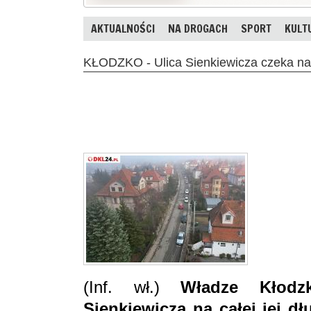
AKTUALNOŚCI
NA DROGACH
SPORT
KULT
KŁODZKO - Ulica Sienkiewicza czeka na
(Inf. wł.)
Władze Kłodz
Sienkiewicza na całej jej d