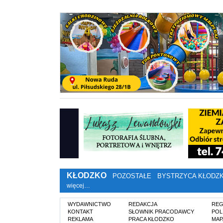
KŁODZKO
POZOSTAŁE
BYSTRZYCA KŁODZ
więcej…
WYDAWNICTWO
REDAKCJA
REG
KONTAKT
SŁOWNIK PRACODAWCY
POL
REKLAMA
PRACA KŁODZKO
MAP