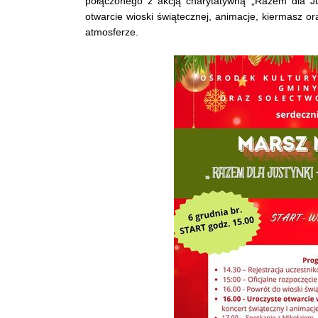
połączonego z akcją charytatywną „Razem dla Ju
otwarcie wioski świątecznej, animacje, kiermasz or
atmosferze.