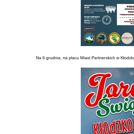
Na 6 grudnia, na placu Miast Partnerskich w Kłodz