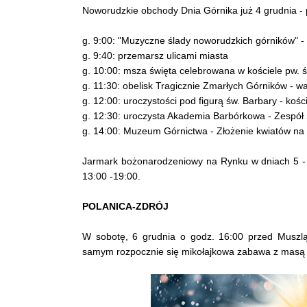
Noworudzkie obchody Dnia Górnika już 4 grudnia -
g. 9:00: "Muzyczne ślady noworudzkich górników" -
g. 9:40: przemarsz ulicami miasta
g. 10:00: msza święta celebrowana w kościele pw. 
g. 11:30: obelisk Tragicznie Zmarłych Górników - 
g. 12:00: uroczystości pod figurą św. Barbary - kośc
g. 12:30: uroczysta Akademia Barbórkowa - Zespół 
g. 14:00: Muzeum Górnictwa - Złożenie kwiatów na p
Jarmark bożonarodzeniowy na Rynku w dniach 5 - 7 
13:00 -19:00.
POLANICA-ZDRÓJ
W sobotę, 6 grudnia o godz. 16:00 przed Muszlą
samym rozpocznie się mikołajkowa zabawa z masą a