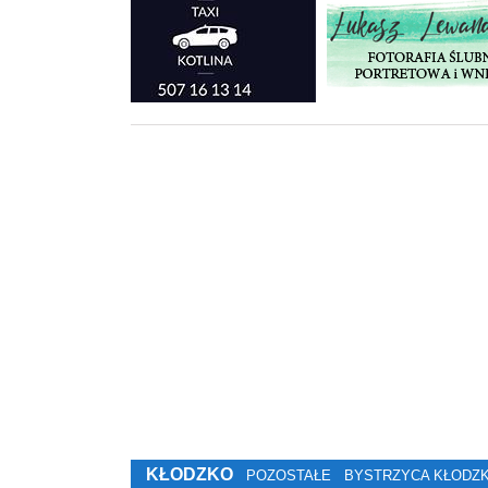
KŁODZKO
POZOSTAŁE
BYSTRZYCA KŁODZ