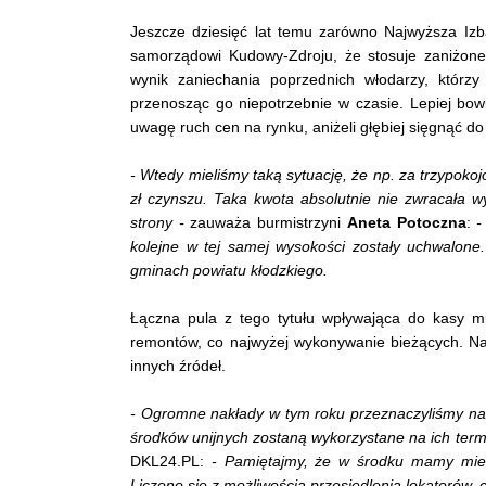
Jeszcze dziesięć lat temu zarówno Najwyższa Iz
samorządowi Kudowy-Zdroju, że stosuje zaniżone
wynik zaniechania poprzednich włodarzy, którzy 
przenosząc go niepotrzebnie w czasie. Lepiej bowi
uwagę ruch cen na rynku, aniżeli głębiej sięgnąć do
- Wtedy mieliśmy taką sytuację, że np. za trzypoko
zł czynszu. Taka kwota absolutnie nie zwracała 
strony -
zauważa burmistrzyni
Aneta Potoczna
:
-
kolejne w tej samej wysokości zostały uchwalone.
gminach powiatu kłodzkiego.
Łączna pula z tego tytułu wpływająca do kasy m
remontów, co najwyżej wykonywanie bieżących. N
innych źródeł.
- Ogromne nakłady w tym roku przeznaczyliśmy n
środków unijnych zostaną wykorzystane na ich te
DKL24.PL:
- Pamiętajmy, że w środku mamy mies
Liczono się z możliwością przesiedlenia lokatorów, co