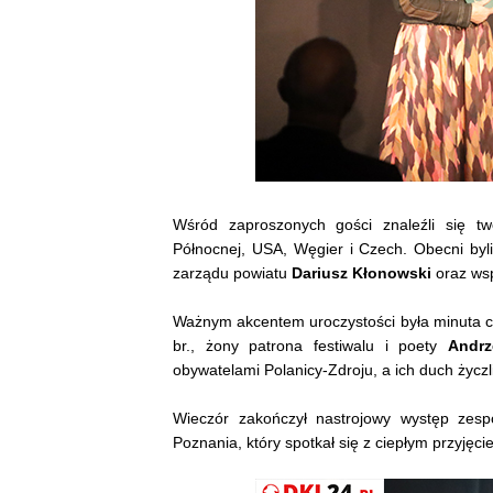
Wśród zaproszonych gości znaleźli się t
Północnej, USA, Węgier i Czech. Obecni byl
zarządu powiatu
Dariusz Kłonowski
oraz wsp
Ważnym akcentem uroczystości była minuta 
br., żony patrona festiwalu i poety
Andrz
obywatelami Polanicy-Zdroju, a ich duch życzl
Wieczór zakończył nastrojowy występ zes
Poznania, który spotkał się z ciepłym przyjęci