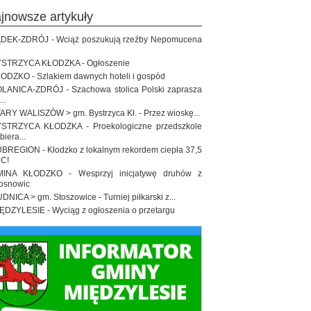
ajnowsze artykuły
DEK-ZDRÓJ - Wciąż poszukują rzeźby Nepomucena
.
STRZYCA KŁODZKA - Ogłoszenie
ODZKO - Szlakiem dawnych hoteli i gospód
LANICA-ZDRÓJ - Szachowa stolica Polski zaprasza
..
ARY WALISZÓW > gm. Bystrzyca Kł. - Przez wioskę...
STRZYCA KŁODZKA - Proekologiczne przedszkole
biera...
BREGION - Kłodzko z lokalnym rekordem ciepła 37,5
 C!
INA KŁODZKO - Wesprzyj inicjatywę druhów z
osnowic
DNICA > gm. Stoszowice - Turniej piłkarski z...
ĘDZYLESIE - Wyciąg z ogłoszenia o przetargu