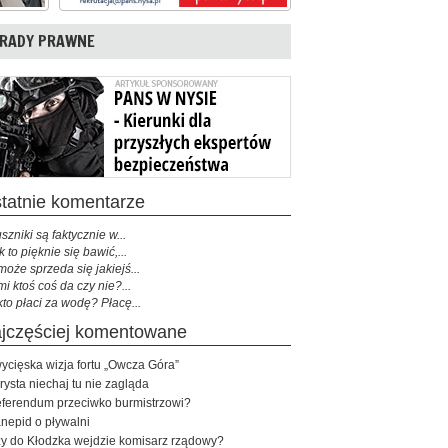
RADY PRAWNE
ostatnie komentarze
szniki są faktycznie w...
k to pięknie się bawić,...
może sprzeda się jakiejś...
mi ktoś coś da czy nie?...
kto płaci za wodę? Płacę...
najczęściej komentowane
ycięska wizja fortu „Owcza Góra”
rysta niechaj tu nie zagląda
ferendum przeciwko burmistrzowi?
nepid o pływalni
y do Kłodzka wejdzie komisarz rządowy?