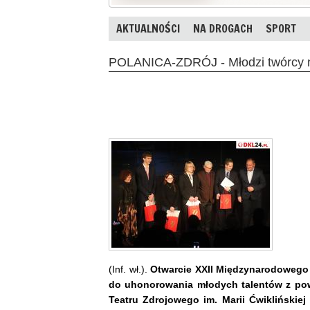
AKTUALNOŚCI
NA DROGACH
SPORT
POLANICA-ZDRÓJ - Młodzi twórcy na
(Inf. wł.).
Otwarcie XXII Międzynarodowego F
do uhonorowania młodych talentów z powi
Teatru Zdrojowego im. Marii Ćwiklińskie