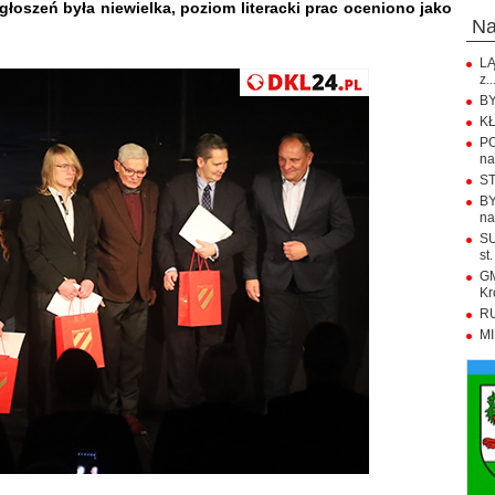
oszeń była niewielka, poziom literacki prac oceniono jako
n
LĄ
z..
BY
KŁ
PO
na.
ST
BY
na
SU
st.
GM
Kr
RU
MI