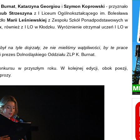
 Burnat
,
Katarzyna Georgiou
i
Szymon Koprowski
- przyznało
kub Strzeszyna
z I Liceum Ogólnokształcącego im. Bolesława
adło
Marii Leśniewskiej
z Zespołu Szkół Ponadpodstawowych w
k
, również z I LO w Kłodzku. Wyróżnienie otrzymał uczeń I LO w
był na tyle dojrzały, że nie mieliśmy wątpliwości, by te prace
 i prezes Dolnośląskiego Oddziału ZLP K. Burnat.
konkursu w przyszłym roku. W kolejnej edycji, obok poezji,
 prozy.