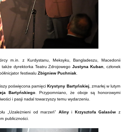
wórcy m.in. z Kurdystanu, Meksyku, Bangladeszu, Macedonii
i także dyrektorka Teatru Zdrojowego
Justyna Kuban
, członek
ółinicjator festiwalu
Zbigniew Puchniak
.
ciszy poświęcona pamięci
Krystyny Bartyńskiej
, zmarłej w lutym
eja Bartyńskiego
. Przypomniano, że oboje są honorowymi
iwości i pasji nadal towarzyszy temu wydarzeniu.
połu „Uzależnieni od marzeń”
Aliny
i
Krzysztofa Galasów
z
em publiczności.