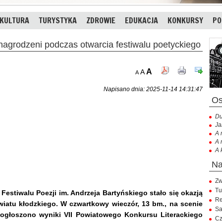
KULTURA
TURYSTYKA
ZDROWIE
EDUKACJA
KONKURSY
PO
grodzeni podczas otwarcia festiwalu poetyckiego
A
A
A
Napisano dnia: 2025-11-14 14:31:47
Du
Ja
A 
A 
A 
Zw
Tu
estiwalu Poezji im. Andrzeja Bartyńskiego stało się okazją
Re
atu kłodzkiego. W czwartkowy wieczór, 13 bm., na scenie
Sa
j ogłoszono wyniki VII Powiatowego Konkursu Literackiego
Cz