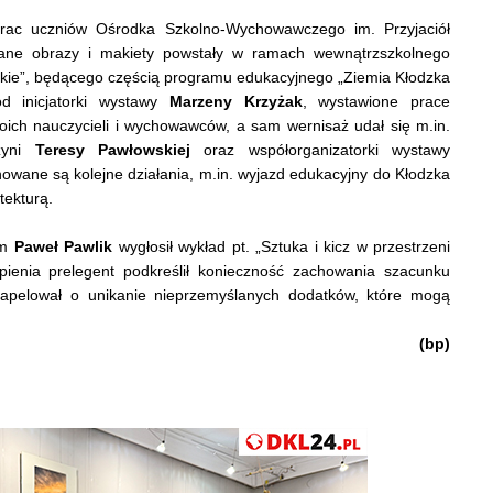
 prac uczniów Ośrodka Szkolno-Wychowawczego im. Przyjaciół
wane obrazy i makiety powstały w ramach wewnątrzszkolnego
skie”, będącego częścią programu edukacyjnego „Ziemia Kłodzka
od inicjatorki wystawy
Marzeny Krzyżak
, wystawione prace
oich nauczycieli i wychowawców, a sam wernisaż udał się m.in.
czyni
Teresy Pawłowskiej
oraz współorganizatorki wystawy
wane są kolejne działania, m.in. wyjazd edukacyjny do Kłodzka
tekturą.
um
Paweł Pawlik
wygłosił wykład pt. „Sztuka i kicz w przestrzeni
ąpienia prelegent podkreślił konieczność zachowania szacunku
 apelował o unikanie nieprzemyślanych dodatków, które mogą
.
(bp)