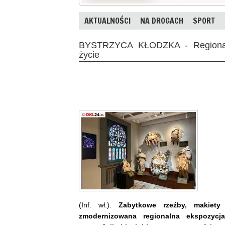
AKTUALNOŚCI
NA DROGACH
SPORT
BYSTRZYCA KŁODZKA - Regionali
życie
(Inf. wł.).
Zabytkowe rzeźby, makiet
zmodernizowana regionalna ekspozyc