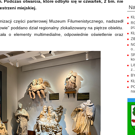
. Podczas otwarcia, które odbyło się w czwartek, 2 bm. nie
n
estrzeni miejskiej.
KŁ
izacji części parterowej Muzeum Filumenistycznego, nadszedł
R
ie” poddano dział regionalny zlokalizowany na piętrze obiektu.
pr
KŁ
ła o elementy multimedialne, odpowiednie oświetlenie oraz
ZI
NO
o..
S
ko
LĄ
z..
BY
KŁ
PO
na.