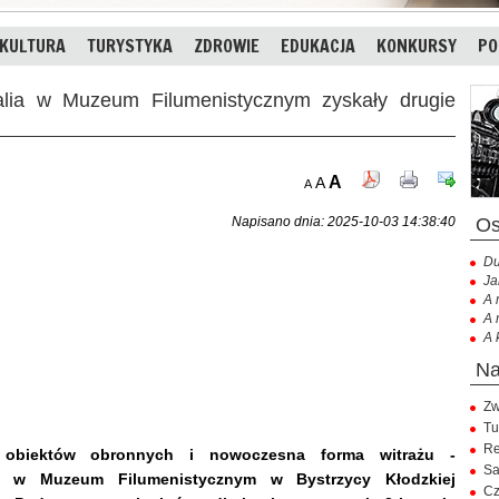
KULTURA
TURYSTYKA
ZDROWIE
EDUKACJA
KONKURSY
PO
a w Muzeum Filumenistycznym zyskały drugie
A
A
A
Napisano dnia: 2025-10-03 14:38:40
Du
Ja
A 
A 
A 
Zw
Tu
Re
y obiektów obronnych i nowoczesna forma witrażu -
Sa
ja w Muzeum Filumenistycznym w Bystrzycy Kłodzkiej
Cz