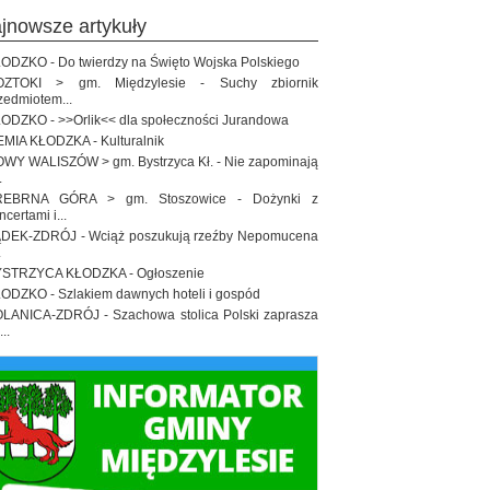
ajnowsze artykuły
ODZKO - Do twierdzy na Święto Wojska Polskiego
OZTOKI > gm. Międzylesie - Suchy zbiornik
zedmiotem...
ODZKO - >>Orlik<< dla społeczności Jurandowa
EMIA KŁODZKA - Kulturalnik
WY WALISZÓW > gm. Bystrzyca Kł. - Nie zapominają
.
REBRNA GÓRA > gm. Stoszowice - Dożynki z
ncertami i...
DEK-ZDRÓJ - Wciąż poszukują rzeźby Nepomucena
.
STRZYCA KŁODZKA - Ogłoszenie
ODZKO - Szlakiem dawnych hoteli i gospód
LANICA-ZDRÓJ - Szachowa stolica Polski zaprasza
..