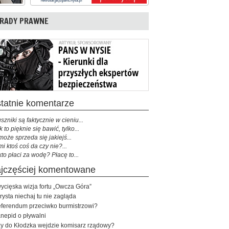
RADY PRAWNE
ostatnie komentarze
szniki są faktycznie w cieniu...
k to pięknie się bawić, tylko...
może sprzeda się jakiejś...
mi ktoś coś da czy nie?...
kto płaci za wodę? Płacę to...
najczęściej komentowane
ycięska wizja fortu „Owcza Góra”
rysta niechaj tu nie zagląda
ferendum przeciwko burmistrzowi?
nepid o pływalni
y do Kłodzka wejdzie komisarz rządowy?