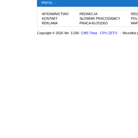
więcej…
WYDAWNICTWO
REDAKCJA
REG
KONTAKT
SŁOWNIK PRACODAWCY
POL
REKLAMA
PRACA KŁODZKO
MAP
Copyright © 2026 Ver. 3.206·
CMS Thea
·
CPU ZETO
· - Wszelkie