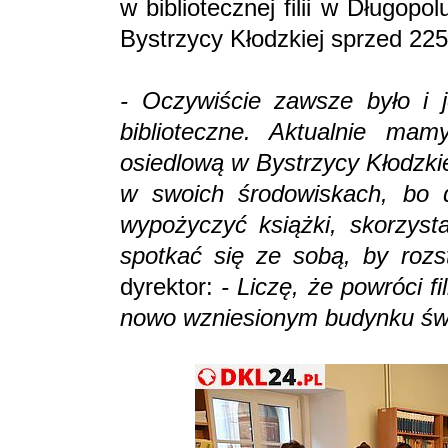
w bibliotecznej filii w Długopo
Bystrzycy Kłodzkiej sprzed 225
- Oczywiście zawsze było i j
biblioteczne. Aktualnie ma
osiedlową w Bystrzycy Kłodzki
w swoich środowiskach, bo 
wypożyczyć książki, skorzysta
spotkać się ze sobą, by roz
dyrektor:
- Liczę, że powróci f
nowo wzniesionym budynku świe