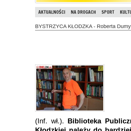
AKTUALNOŚCI
NA DROGACH
SPORT
KULT
BYSTRZYCA KŁODZKA - Roberta Dumy dł
(Inf. wł.).
Biblioteka Public
Kłodzkiej należy do bardzie