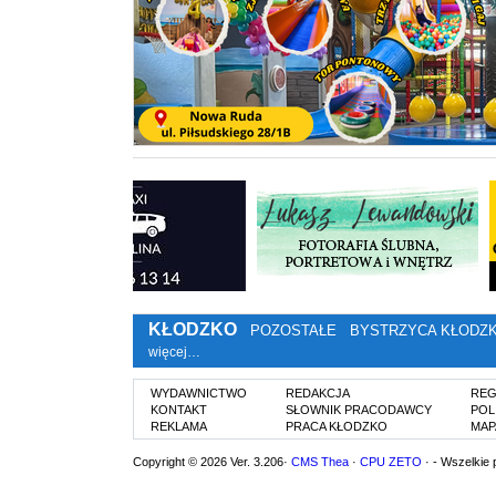
KŁODZKO
POZOSTAŁE
BYSTRZYCA KŁODZ
więcej…
WYDAWNICTWO
REDAKCJA
REG
KONTAKT
SŁOWNIK PRACODAWCY
POL
REKLAMA
PRACA KŁODZKO
MAP
Copyright © 2026 Ver. 3.206·
CMS Thea
·
CPU ZETO
· - Wszelkie