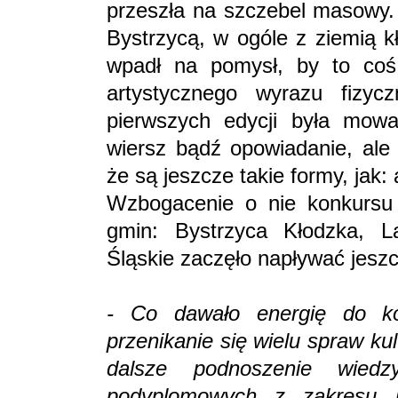
przeszła na szczebel masowy.
Bystrzycą, w ogóle z ziemią k
wpadł na pomysł, by to co
artystycznego wyrazu fizycz
pierwszych edycji była mowa o
wiersz bądź opowiadanie, ale
że są jeszcze takie formy, jak: 
Wzbogacenie o nie konkursu 
gmin: Bystrzyca Kłodzka, Lą
Śląskie zaczęło napływać jeszc
- Co dawało energię do k
przenikanie się wielu spraw ku
dalsze podnoszenie wiedz
podyplomowych z zakresu bi