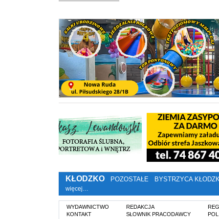
KŁODZKO
POZOSTAŁE
BYSTRZYCA KŁODZ
więcej…
WYDAWNICTWO
REDAKCJA
REG
KONTAKT
SŁOWNIK PRACODAWCY
POL