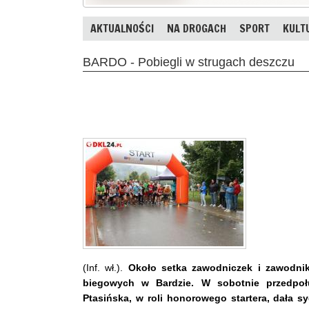
AKTUALNOŚCI
NA DROGACH
SPORT
KULT
BARDO - Pobiegli w strugach deszczu
(Inf. wł.).
Około setka zawodniczek i zawodnik
biegowych w Bardzie. W sobotnie przedpołu
Ptasińska, w roli honorowego startera, dała s