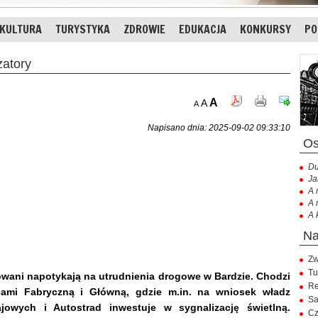
KULTURA
TURYSTYKA
ZDROWIE
EDUKACJA
KONKURSY
PO
atory
A
A
A
Napisano dnia: 2025-09-02 09:33:10
Du
Ja
A 
A 
A 
Zw
Tu
owani napotykają na utrudnienia drogowe w Bardzie. Chodzi
Re
icami Fabryczną i Główną, gdzie m.in. na wniosek władz
Sa
jowych i Autostrad inwestuje w sygnalizację świetlną.
Cz