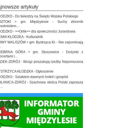
ajnowsze artykuły
ODZKO - Do twierdzy na Święto Wojska Polskiego
OZTOKI > gm. Międzylesie - Suchy zbiornik
zedmiotem...
ODZKO - >>Orlik<< dla społeczności Jurandowa
EMIA KŁODZKA - Kulturalnik
WY WALISZÓW > gm. Bystrzyca Kł. - Nie zapominają
.
REBRNA GÓRA > gm. Stoszowice - Dożynki z
ncertami i...
DEK-ZDRÓJ - Wciąż poszukują rzeźby Nepomucena
.
STRZYCA KŁODZKA - Ogłoszenie
ODZKO - Szlakiem dawnych hoteli i gospód
LANICA-ZDRÓJ - Szachowa stolica Polski zaprasza
..