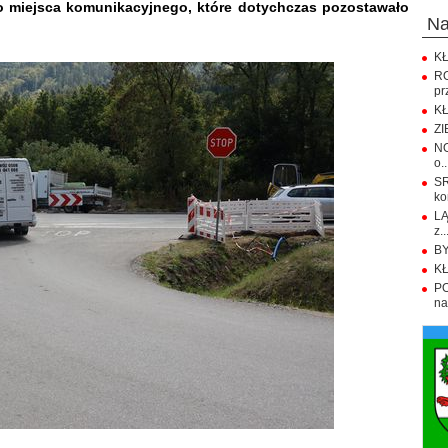
o miejsca komunikacyjnego, które dotychczas pozostawało
n
KŁ
R
pr
KŁ
ZI
NO
o..
S
ko
LĄ
z..
BY
KŁ
PO
na.