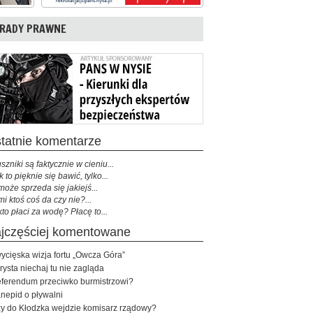
RADY PRAWNE
ostatnie komentarze
szniki są faktycznie w cieniu...
k to pięknie się bawić, tylko...
może sprzeda się jakiejś...
mi ktoś coś da czy nie?...
kto płaci za wodę? Płacę to...
najczęściej komentowane
ycięska wizja fortu „Owcza Góra”
rysta niechaj tu nie zagląda
ferendum przeciwko burmistrzowi?
nepid o pływalni
y do Kłodzka wejdzie komisarz rządowy?