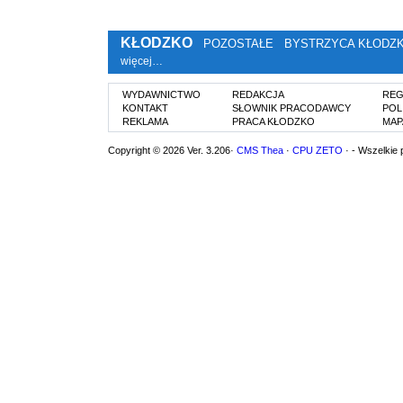
KŁODZKO
POZOSTAŁE
BYSTRZYCA KŁODZ
więcej…
WYDAWNICTWO
REDAKCJA
REG
KONTAKT
SŁOWNIK PRACODAWCY
POL
REKLAMA
PRACA KŁODZKO
MAP
Copyright © 2026 Ver. 3.206·
CMS Thea
·
CPU ZETO
· - Wszelkie