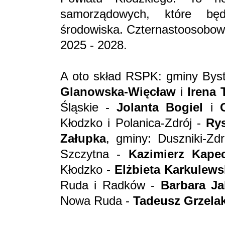
samorządowych, które b
środowiska. Czternastoosobowy
2025 - 2028.
A oto skład RSPK: gminy Bystr
Glanowska-Więcław
i
Irena 
Śląskie -
Jolanta Bogiel
i
Kłodzko i Polanica-Zdrój -
Ry
Załupka
, gminy: Duszniki-Zdr
Szczytna -
Kazimierz Kapec
Kłodzko -
Elżbieta Karkulews
Ruda i Radków -
Barbara J
Nowa Ruda -
Tadeusz Grzela