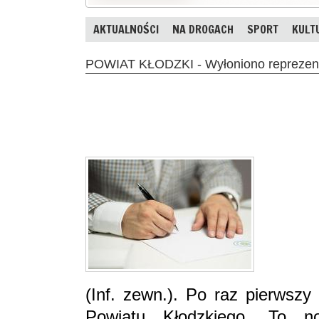
AKTUALNOŚCI
NA DROGACH
SPORT
KULT
POWIAT KŁODZKI - Wyłoniono reprezent
(Inf. zewn.). Po raz pierwsz
Powiatu Kłodzkiego. To n