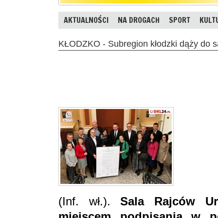
AKTUALNOŚCI
NA DROGACH
SPORT
KULT
KŁODZKO - Subregion kłodzki dąży do s
(Inf. wł.).
Sala Rajców Ur
miejscem podpisania w po