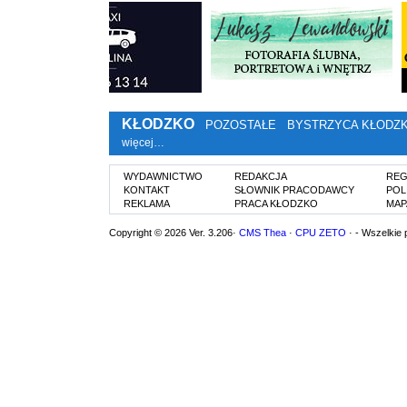
KŁODZKO
POZOSTAŁE
BYSTRZYCA KŁODZ
więcej…
WYDAWNICTWO
REDAKCJA
REG
KONTAKT
SŁOWNIK PRACODAWCY
POL
REKLAMA
PRACA KŁODZKO
MAP
Copyright © 2026 Ver. 3.206·
CMS Thea
·
CPU ZETO
· - Wszelkie