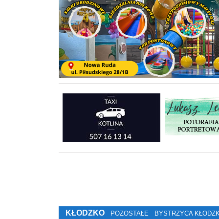
KŁODZKO
POZOSTAŁE
BYSTRZYCA KŁODZ