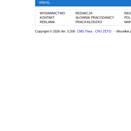
więcej…
WYDAWNICTWO
REDAKCJA
REG
KONTAKT
SŁOWNIK PRACODAWCY
POL
REKLAMA
PRACA KŁODZKO
MAP
Copyright © 2026 Ver. 3.206·
CMS Thea
·
CPU ZETO
· - Wszelkie