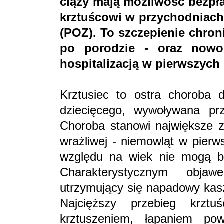
ciąży mają możliwość bezpła
krztuścowi w przychodniach
(POZ). To szczepienie chroni
po porodzie - oraz nowo
hospitalizacją w pierwszych 
Krztusiec to ostra choroba 
dziecięcego, wywoływana prze
Choroba stanowi największe za
wrażliwej - niemowląt w pierw
względu na wiek nie mogą by
Charakterystycznym obja
utrzymujący się napadowy kasz
Najcięższy przebieg krzt
krztuszeniem, łapaniem pow