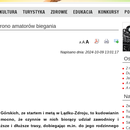
KULTURA
TURYSTYKA
ZDROWIE
EDUKACJA
KONKURSY
PO
ono amatorów biegania
A
A
A
Napisano dnia: 2024-10-09 13:01:17
2 
Du
Ja
A 
A 
Zw
Tu
órskich, ze startem i metą w Lądku-Zdroju, to kudowianin
Re
k mocno, że czynnie w nich biorący udział zawodnicy i
Sa
ższe i dłuższe trasy, dobiegając m.in. do jego rodzinnego
Cz