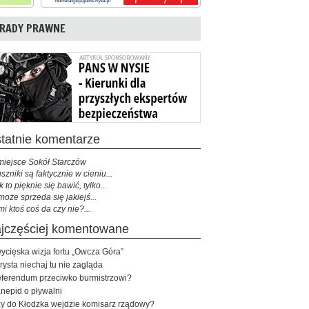
RADY PRAWNE
ostatnie komentarze
miejsce Sokół Starczów
szniki są faktycznie w cieniu...
k to pięknie się bawić, tylko...
może sprzeda się jakiejś...
mi ktoś coś da czy nie?...
najczęściej komentowane
ycięska wizja fortu „Owcza Góra”
rysta niechaj tu nie zagląda
ferendum przeciwko burmistrzowi?
nepid o pływalni
y do Kłodzka wejdzie komisarz rządowy?