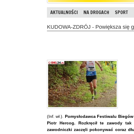
AKTUALNOŚCI
NA DROGACH
SPORT
KUDOWA-ZDRÓJ - Powiększa się gr
(Inf. wł.).
Pomysłodawca Festiwalu Biegów G
Piotr Hercog. Rozkręcił te zawody ta
zawodniczki zaczęli pokonywać coraz dłu