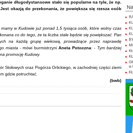
ganie długodystansowe stało się popularne na tyle, że np.
n
. Jest okazją do przekonania, że powiększa się rzesza osób
RA
KU
że mamy w Kudowie już ponad 1,5 tysiąca osób, które wolny czas
KU
KU
konana co do tego, że ta liczba stale będzie się powiększać. Pan
BY
onych na każdą grupę wiekową, prowadzące przez naprawdę
MI
ego miasta -
mówi burmistrzyni
Aneta Potoczna
:
- Tym bardziej
KŁ
b na promocję Kudowy.
KŁ
GM
w 
Gór Stołowych oraz Pogórza Orlickiego, w zachodniej części ziemi
KŁ
tam gdzie potruchtać.
(bwb)