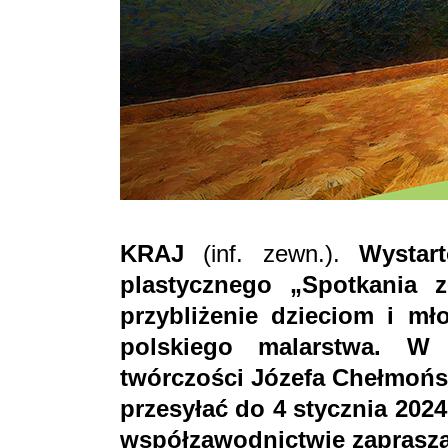
KRAJ
(inf. zewn.).
Wystar
plastycznego „Spotkania z
przybliżenie dzieciom i m
polskiego malarstwa. W
twórczości Józefa Chełmoń
przesyłać do 4 stycznia 202
współzawodnictwie zaprasz