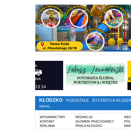
KŁODZKO
POZOSTAŁE
BYSTRZYCA KŁODZ
więcej…
WYDAWNICTWO
REDAKCJA
REG
KONTAKT
SŁOWNIK PRACODAWCY
POL
REKLAMA
PRACA KŁODZKO
MAP