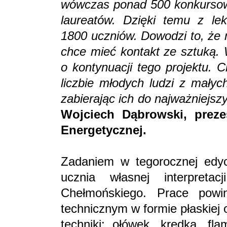
wówczas ponad 500 konkursowy
laureatów. Dzięki temu z lek
1800 uczniów. Dowodzi to, że 
chce mieć kontakt ze sztuką. 
o kontynuacji tego projektu. 
liczbie młodych ludzi z małyc
zabierając ich do najważniejs
Wojciech Dąbrowski
, prez
Energetycznej.
Zadaniem w tegorocznej edycj
ucznia własnej interpret
Chełmońskiego. Prace pow
technicznym w formie płaskiej 
techniki: ołówek, kredka, fla