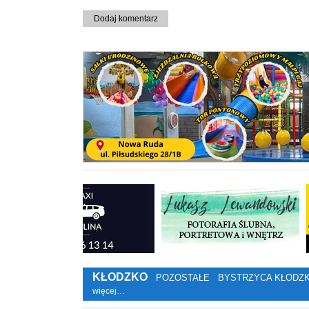
Dodaj komentarz
KŁODZKO
POZOSTAŁE
BYSTRZYCA KŁODZ
więcej…