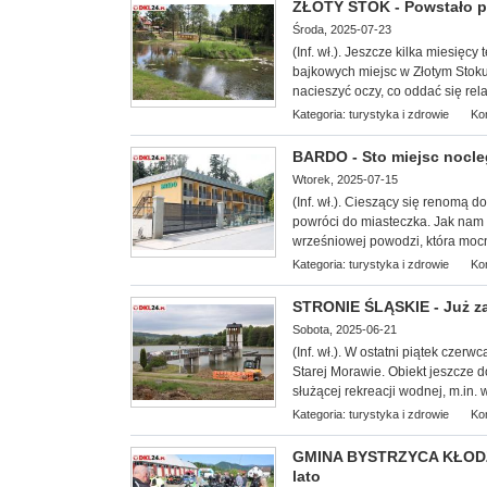
ZŁOTY STOK - Powstało pi
Środa, 2025-07-23
(Inf. wł.). Jeszcze kilka miesięc
bajkowych miejsc w Złotym Stoku
nacieszyć oczy, co oddać się rel
Kategoria:
turystyka i zdrowie
Ko
BARDO - Sto miejsc nocl
Wtorek, 2025-07-15
(Inf. wł.). Cieszący się renomą 
powróci do miasteczka. Jak nam 
wrześniowej powodzi, która mocno
Kategoria:
turystyka i zdrowie
Ko
STRONIE ŚLĄSKIE - Już za
Sobota, 2025-06-21
(Inf. wł.). W ostatni piątek cze
Starej Morawie. Obiekt jeszcze 
służącej rekreacji wodnej, m.in.
Kategoria:
turystyka i zdrowie
Ko
GMINA BYSTRZYCA KŁODZKA
lato