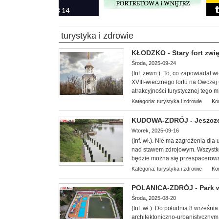
turystyka i zdrowie
KŁODZKO - Stary fort zwi
Środa, 2025-09-24
(Inf. zewn.). To, co zapowiadał 
XVIII-wiecznego fortu na Owczej 
atrakcyjności turystycznej tego m
Kategoria:
turystyka i zdrowie
Ko
KUDOWA-ZDRÓJ - Jeszcze 
Wtorek, 2025-09-16
(Inf. wł.). Nie ma zagrożenia dl
nad stawem zdrojowym. Wszystko 
będzie można się przespacerować
Kategoria:
turystyka i zdrowie
Ko
POLANICA-ZDRÓJ - Park w
Środa, 2025-08-20
(Inf. wł.). Do południa 8 wrześn
architektoniczno-urbanistycznym