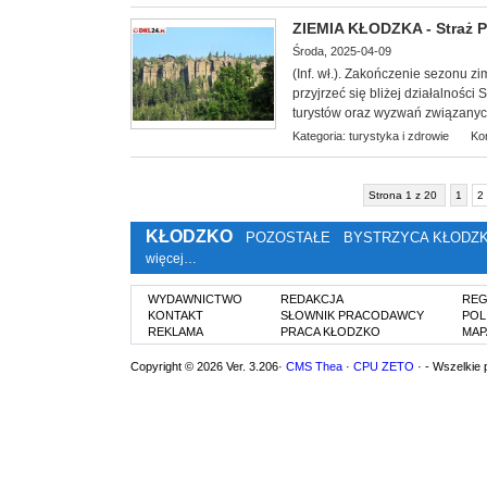
ZIEMIA KŁODZKA - Straż 
Środa, 2025-04-09
(Inf. wł.). Zakończenie sezonu 
przyjrzeć się bliżej działalnośc
turystów oraz wyzwań związanych
Kategoria:
turystyka i zdrowie
Ko
Strona 1 z 20
1
2
KŁODZKO
POZOSTAŁE
BYSTRZYCA KŁODZ
więcej…
WYDAWNICTWO
REDAKCJA
REG
KONTAKT
SŁOWNIK PRACODAWCY
POL
REKLAMA
PRACA KŁODZKO
MAP
Copyright © 2026 Ver. 3.206·
CMS Thea
·
CPU ZETO
· - Wszelkie