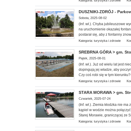
Kategoria:
turystyka i zdrowie
Ko
DUSZNIKI-ZDRÓJ - Parkow
Sobota, 2025-08-02
(Inf. wł.). Chyba jubileuszowe 
na uruchomienie okazałej fonta
postarał się, aby z fontanny zno
Kategoria:
turystyka i zdrowie
Ko
SREBRNA GÓRA > gm. Stosz
Piątek, 2025-08-01
(Inf. wł.). Już od wielu lat jest
dopingują jej władze, aby poczyn
Czy coś robi się w tym kierunku
Kategoria:
turystyka i zdrowie
Ko
STARA MORAWA > gm. Stron
Czwartek, 2025-07-24
(Inf. wł.). Ziemia kłodzka nie ma
kąpiel w wodzie można połączyć 
Starej Morawie, graniczącej ze S
Kategoria:
turystyka i zdrowie
Ko