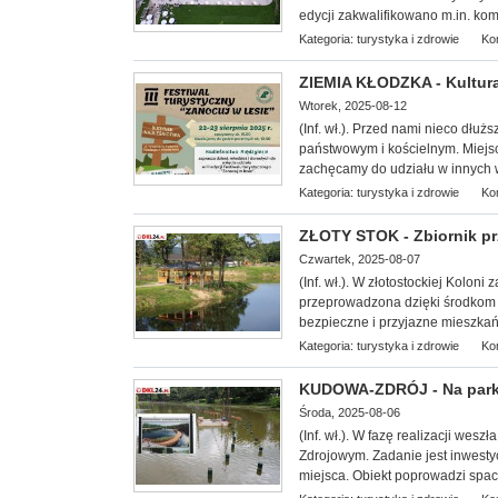
edycji zakwalifikowano m.in. kom
Kategoria:
turystyka i zdrowie
Ko
ZIEMIA KŁODZKA - Kultura
Wtorek, 2025-08-12
(Inf. wł.). Przed nami nieco dłu
państwowym i kościelnym. Miejsc
zachęcamy do udziału w innych 
Kategoria:
turystyka i zdrowie
Ko
ZŁOTY STOK - Zbiornik pr
Czwartek, 2025-08-07
(Inf. wł.). W złotostockiej Koloni
przeprowadzona dzięki środkom
bezpieczne i przyjazne mieszka
Kategoria:
turystyka i zdrowie
Ko
KUDOWA-ZDRÓJ - Na park
Środa, 2025-08-06
(Inf. wł.). W fazę realizacji w
Zdrojowym. Zadanie jest inwestyc
miejsca. Obiekt poprowadzi spac