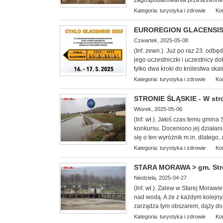
zagospodarowania przestrzenneg
Kategoria:
turystyka i zdrowie
Ko
EUROREGION GLACENSIS - 
Czwartek, 2025-05-08
(Inf. zewn.). Już po raz 23. odb
jego uczestniczki i uczestnicy 
tylko dwa kroki do królestwa skal
Kategoria:
turystyka i zdrowie
Ko
STRONIE ŚLĄSKIE - W str
Wtorek, 2025-05-06
(Inf. wł.). Jakiś czas temu gmina
konkursu. Doceniono jej działani
się o ten wyróżnik m.in. dlatego,
Kategoria:
turystyka i zdrowie
Ko
STARA MORAWA > gm. Stron
Niedziela, 2025-04-27
(Inf. wł.). Zalew w Starej Mora
nad wodą. A że z każdym kolejny
zarządza tym obszarem, dąży do 
Kategoria:
turystyka i zdrowie
Ko