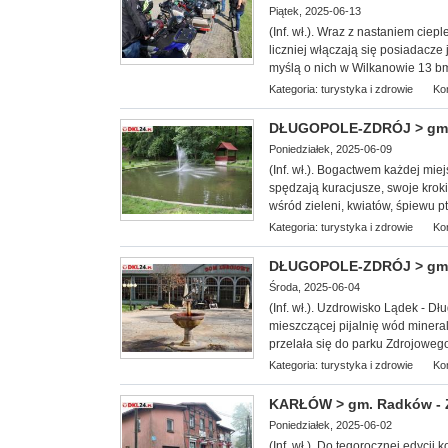
Piątek, 2025-06-13
(Inf. wł.). Wraz z nastaniem ciep
liczniej włączają się posiadacze 
myślą o nich w Wilkanowie 13 bm
Kategoria:
turystyka i zdrowie
Ko
DŁUGOPOLE-ZDRÓJ > gm. B
Poniedziałek, 2025-06-09
(Inf. wł.). Bogactwem każdej mie
spędzają kuracjusze, swoje kroki 
wśród zieleni, kwiatów, śpiewu p
Kategoria:
turystyka i zdrowie
Ko
DŁUGOPOLE-ZDRÓJ > gm. By
Środa, 2025-06-04
(Inf. wł.). Uzdrowisko Lądek - D
mieszczącej pijalnię wód minera
przelała się do parku Zdrojowego 
Kategoria:
turystyka i zdrowie
Ko
KARŁÓW > gm. Radków - Z
Poniedziałek, 2025-06-02
(Inf. wł.). Do tegorocznej edycj