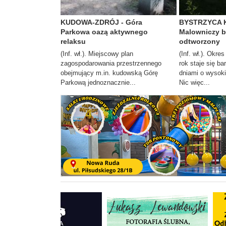
KUDOWA-ZDRÓJ - Góra
BYSTRZYCA 
Parkowa oazą aktywnego
Malowniczy b
relaksu
odtworzony
(Inf. wł.). Miejscowy plan
(Inf. wł.). Okre
zagospodarowania przestrzennego
rok staje się ba
obejmujący m.in. kudowską Górę
dniami o wysoki
Parkową jednoznacznie...
Nic więc...