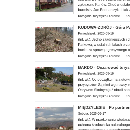
zgłoszono Karłów. Choć w ostate
burmistrz Jan Bednarczyk - i tak 
Kategoria:
turystyka i zdrowie
Ko
KUDOWA-ZDRÓJ - Góra Park
Poniedziałek, 2025-05-19
(Inf. wł.). Jedno z ładniejszych
Parkowa, w ostatnich latach prz
traciło za sprawą agresywnego owa
Kategoria:
turystyka i zdrowie
Ko
BARDO - Oczarować turyst
Poniedziałek, 2025-05-19
(Inf. wł.). Od początku maja gł
przybyszów. Są nimi wędrowcy, ro
Obrywem Skalnym już obrali sobi
Kategoria:
turystyka i zdrowie
Ko
MIĘDZYLESIE - Po partner
Sobota, 2025-05-17
(Inf. wł.). W przekonaniu włoda
ochrona środowiska naturalnego