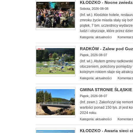
KŁODZKO - Nocne zwiedzan
Sobota, 2026-08-08
(Inf. wł.). Kłodzkie hotele, restaur
zmroku życie miasta stały się b
piątek, 7 bm. uczestnicy wydarze
ludzi i obyczaje, które przez dzi
Kategoria:
aktualności
Komentarz
RADKÓW - Zalew pod Guzo
Piątek, 2026-08-07
(Inf. wł.). Atutem gminy radkows
otoczeniem, położony pomiędzy
kolejnym rokiem staje się atrakcy
Kategoria:
aktualności
Komentarz
GMINA STRONIE ŚLĄSKIE -
Piątek, 2026-08-07
(Inf. zewn.). Zakończył się remo
wartości ponad 150 tys. zł jest
2024 roku.
Kategoria:
aktualności
Komentarz
KŁODZKO - Awaria sieci c