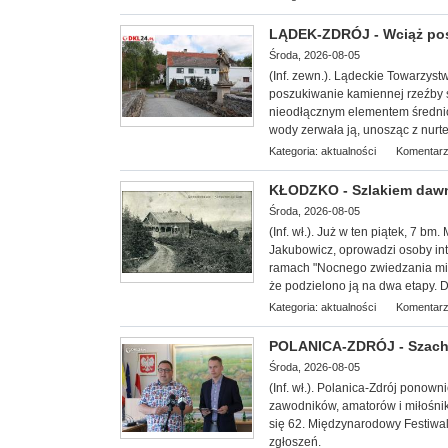
LĄDEK-ZDRÓJ - Wciąż po
Środa, 2026-08-05
(Inf. zewn.). Lądeckie Towarzy
st
poszukiwanie kamiennej rzeźby 
nieodłącznym elementem średni
wody zerwała ją, unosząc z nurtem
Kategoria:
aktualności
Komentarz
KŁODZKO - Szlakiem dawn
Środa, 2026-08-05
(Inf. wł.
). Już w ten piątek, 7 bm
Jakubowicz, oprowadzi osoby int
ramach "Nocnego zwiedzania mias
że podzielono ją na dwa etapy. D
Kategoria:
aktualności
Komentarz
POLANICA-ZDRÓJ - Szachow
Środa, 2026-08-05
(Inf. wł.). Polanica-Zdrój ponow
zawodników, amatorów i miłośnik
się 62. Międzynarodowy Festiwal
zgłoszeń.