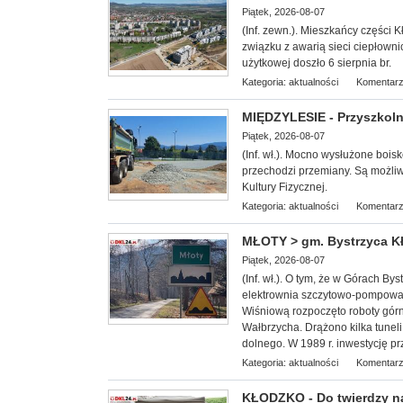
Piątek, 2026-08-07
(Inf. zewn.). Mieszkańcy części 
związku z awarią sieci ciepłowni
użytkowej doszło 6 sierpnia br.
Kategoria:
aktualności
Komentarz
MIĘDZYLESIE - Przyszkoln
Piątek, 2026-08-07
(Inf. wł.). Mocn
o wysłużone bois
przechodzi przemiany. Są możl
Kultury Fizycznej.
Kategoria:
aktualności
Komentarz
MŁOTY > gm. Bystrzyca Kł
Piątek, 2026-08-07
(Inf. wł.). O tym, że w Górach B
elektrownia szczytowo-pompowa 
Wiśniową rozpoczęto roboty górn
Wałbrzycha. Drążono kilka tunel
dolnego. W 1989 r. inwestycję pr
Kategoria:
aktualności
Komentarz
KŁODZKO - Do twierdzy n