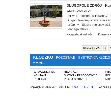
DŁUGOPOLE-ZDRÓJ - Kuror
Wtorek, 2026-08-04
(Inf. wł.). Położone w Rowie Gór
Długopole-Zdrój urzeka swoją ma
na Dolnym Śląsku miejscowości u
udanego relaksu.
Kategoria:
aktualności
Komentarz
Strona 1 z 729
1
2
KŁODZKO
POZOSTAŁE
BYSTRZYCA KŁODZ
więcej…
WYDAWNICTWO
REDAKCJA
REG
KONTAKT
SŁOWNIK PRACODAWCY
POL
REKLAMA
PRACA KŁODZKO
MAP
Copyright © 2026 Ver. 3.206·
CMS Thea
·
CPU ZETO
· - Wszelkie