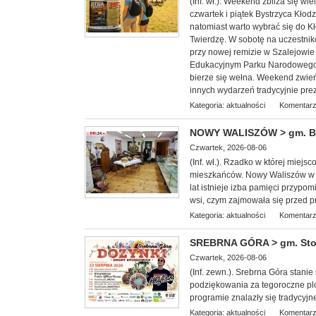
(Inf. wł.). Weekend zbliża się w
czwartek i piątek Bystrzyca Kłod
natomiast warto wybrać się do 
Twierdzę. W sobotę na uczestnik
przy nowej remizie w Szalejowi
Edukacyjnym Parku Narodowego G
bierze się wełna. Weekend zwieńc
innych wydarzeń tradycyjnie pre
Kategoria:
aktualności
Komentarz
NOWY WALISZÓW > gm. Byst
Czwartek, 2026-08-06
(Inf. wł.). Rzadko w której miej
mieszkańców. Nowy Waliszów w 
lat istnieje izba pamięci przypom
wsi, czym zajmowała się przed p
Kategoria:
aktualności
Komentarz
SREBRNA GÓRA > gm. Stosz
Czwartek, 2026-08-06
(Inf. zewn.). Srebrna Góra stan
podziękowania za tegoroczne plo
programie znalazły się tradycyjn
Kategoria:
aktualności
Komentarz