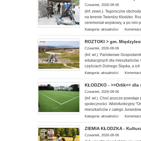
Czwartek, 2026-08-06
(Inf. zewn.). T
egoroczne obchody 
na terenie Twierdzy Kłodzko. Roz
ceremoniał wojskowy, a po nim pi
Kategoria:
aktualności
Komentarz
ROZTOKI > gm. Międzylesi
Czwartek, 2026-08-06
(Inf. wł.). Państwowe Gospodars
edukacyjnych dla miesz
kańców. 
częściach Dolnego Śląska, a ich c
Kategoria:
aktualności
Komentarz
KŁODZKO - >>Orlik<< dla
Czwartek, 2026-08-06
(Inf. wł.). Choć jeszcze powstaje 
społeczności. Wielofunkcyjny "Or
mieszkańców z całego Jurandowa,
Kategoria:
aktualności
Komentarz
ZIEMIA KŁODZKA - Kultura
Czwartek, 2026-08-06