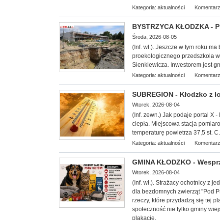
Kategoria:
aktualności
Komentarz
BYSTRZYCA KŁODZKA - Pro
Środa, 2026-08-05
(Inf. wł.). Jeszcze w tym roku ma
proekologicznego przedszkola w B
Sienkiewicza. Inwestorem jest gm
Kategoria:
aktualności
Komentarz
SUBREGION - Kłodzko z lok
Wtorek, 2026-08-04
(Inf. zewn.) Jak podaje portal X -
ciepła. Miejscowa stacja pomiar
temperaturę powietrza 37,5 st. C.
Kategoria:
aktualności
Komentarz
GMINA KŁODZKO - Wesprzy
Wtorek, 2026-08-04
(Inf. wł.). Strażacy ochotnicy z
dla bezdomnych zwierząt "
Pod Ps
rzeczy, które przydadzą się tej
społeczność nie tylko gminy wiej
plakacie.