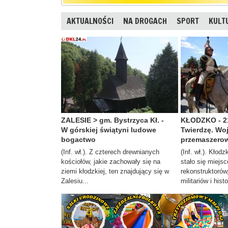
AKTUALNOŚCI
NA DROGACH
SPORT
KULT
ZALESIE > gm. Bystrzyca Kł. -
KŁODZKO - 21
W górskiej świątyni ludowe
Twierdzę. Wo
bogactwo
przemaszerow
(Inf. wł.). Z czterech drewnianych
(Inf. wł.). Kłod
kościołów, jakie zachowały się na
stało się miejs
ziemi kłodzkiej, ten znajdujący się w
rekonstruktorów
Zalesiu...
militariów i histo