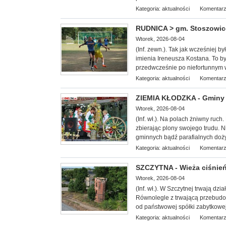
Kategoria:
aktualności
Komentarz
RUDNICA > gm. Stoszowice 
Wtorek, 2026-08-04
(Inf. zewn.). Tak jak wcześniej b
imienia Ireneusza Kostana. To był
przedwcześnie po niefortunnym
Kategoria:
aktualności
Komentarz
ZIEMIA KŁODZKA - Gminy 
Wtorek, 2026-08-04
(Inf. wł.). Na
polach żniwny ruch. 
zbierając plony swojego trudu. 
gminnych bądź parafialnych doż
Kategoria:
aktualności
Komentarz
SZCZYTNA - Wieża ciśnień 
Wtorek, 2026-08-04
(Inf. wł.). W Szczytnej trwają dz
Równolegle z trwającą przebudow
od państwowej spółki zabytkowej 
Kategoria:
aktualności
Komentarz