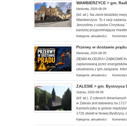
WAMBIERZYCE > gm. Radków
Niedziela, 2026-08-09
(Inf. wł.). Na ziemi kłodzkiej mi
Wambierzyce. To z racji nadania
Jerozolimy z czasów Chrystusa. T
bardziej przypominającej miaste
Kategoria:
aktualności
Komentarz
Przerwy w dostawie prądu 
Niedziela, 2026-08-09
ZIEMIA KŁODZKA I ZĄBKOWICKA. S
zaplanowaną przez energetyków 
utrudnienia z tym związane. Info
Kategoria:
aktualności
Komentarz
ZALESIE > gm. Bystrzyca K
Sobota, 2026-08-08
(Inf. wł.). Z czterech drewnianyc
w Zalesiu jest datowany na 1717-1
Kamieńczyku w gminie międzyleski
1726 obiekt w Nowej Bystrzycy, z
Kategoria:
aktualności
Komentarz