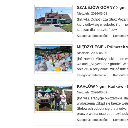
SZALEJÓW GÓRNY > gm. Kł
Niedziela, 2026-08-09
(Inf. wł.). Ochotnicza Straż Poż
który odbył się w sobotę, 8 bm. p
spotka
ń dla mieszkańców.
Kategoria:
aktualności
Komentarz
MIĘDZYLESIE - Półmetek w
Niedziela, 2026-08-09
(Inf. zewn.). Międzyleski basen w
wakacji „Aktywni bez granic”. W s
obiektu, a przy okazji wziąć udz
Kategoria:
aktualności
Komentarz
KARŁÓW > gm. Radków - Po
Niedziela, 2026-08-09
(Inf. wł.). Tradycje owczarskie,
wydarzenia „Skąd się bierze weł
Stołowych odbyła się piąta edycj
pracy z wełną oraz zobaczyć pok
Kategoria:
aktualności
Komentarz