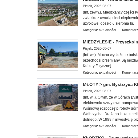
Piątek, 2026-08-07
(Inf. zewn.). Mieszkańcy części 
związku z awarią sieci ciepłowni
użytkowej doszło 6 sierpnia br.
Kategoria:
aktualności
Komentarz
MIĘDZYLESIE - Przyszkoln
Piątek, 2026-08-07
(Inf. wł.). Mocn
o wysłużone bois
przechodzi przemiany. Są możl
Kultury Fizycznej.
Kategoria:
aktualności
Komentarz
MŁOTY > gm. Bystrzyca Kł
Piątek, 2026-08-07
(Inf. wł.). O tym, że w Górach B
elektrownia szczytowo-pompowa 
Wiśniową rozpoczęto roboty górn
Wałbrzycha. Drążono kilka tunel
dolnego. W 1989 r. inwestycję pr
Kategoria:
aktualności
Komentarz