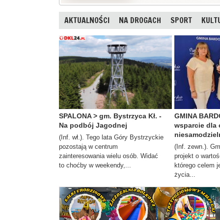
AKTUALNOŚCI
NA DROGACH
SPORT
KULT
SPALONA > gm. Bystrzyca Kł. -
GMINA BARDO
Na podbój Jagodnej
wsparcie dla
niesamodziel
(Inf. wł.). Tego lata Góry Bystrzyckie
pozostają w centrum
(Inf. zewn.). Gm
zainteresowania wielu osób. Widać
projekt o wartoś
to choćby w weekendy,...
którego celem j
życia...