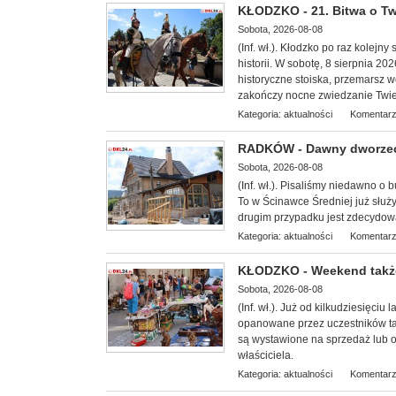
KŁODZKO - 21. Bitwa o Tw
Sobota, 2026-08-08
(Inf. wł.). Kłodzko po raz kolejny
historii. W sobotę, 8 sierpnia 2
historyczne stoiska, przemarsz 
zakończy nocne zwiedzanie Twie
Kategoria:
aktualności
Komentarz
RADKÓW - Dawny dworze
Sobota, 2026-08-08
(Inf. wł.). P
isaliśmy niedawno o 
To w Ścinawce Średniej już służy
drugim przypadku jest zdecydowa
Kategoria:
aktualności
Komentarz
KŁODZKO - Weekend także
Sobota, 2026-08-08
(Inf. wł.). Już od kilkudziesięciu
opanowane przez uczestników tar
są wystawione na sprzedaż lub 
właściciela.
Kategoria:
aktualności
Komentarz