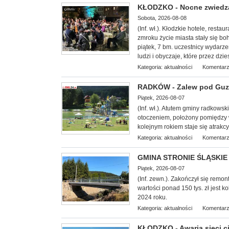
KŁODZKO - Nocne zwiedzan
Sobota, 2026-08-08
(Inf. wł.). Kłodzkie hotele, restaur
zmroku życie miasta stały się b
piątek, 7 bm. uczestnicy wydarze
ludzi i obyczaje, które przez dzi
Kategoria:
aktualności
Komentarz
RADKÓW - Zalew pod Guzo
Piątek, 2026-08-07
(Inf. wł.). Atutem gminy radkows
otoczeniem, położony pomiędzy
kolejnym rokiem staje się atrakcy
Kategoria:
aktualności
Komentarz
GMINA STRONIE ŚLĄSKIE -
Piątek, 2026-08-07
(Inf. zewn.). Zakończył się remo
wartości ponad 150 tys. zł jest
2024 roku.
Kategoria:
aktualności
Komentarz
KŁODZKO - Awaria sieci c