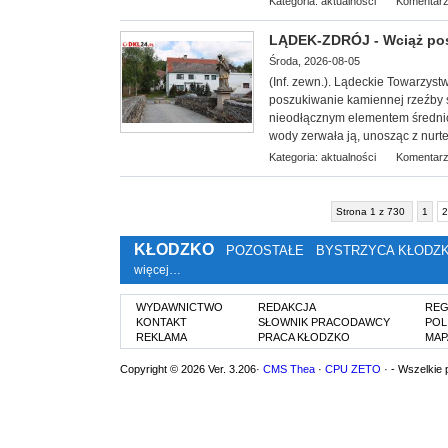
Kategoria:
aktualności
Komentarz
LĄDEK-ZDRÓJ - Wciąż po
Środa, 2026-08-05
(Inf. zewn.). Lądeckie Towarzy
st
poszukiwanie kamiennej rzeźby 
nieodłącznym elementem średni
wody zerwała ją, unosząc z nurtem
Kategoria:
aktualności
Komentarz
Strona 1 z 730
1
2
KŁODZKO
POZOSTAŁE
BYSTRZYCA KŁODZ
więcej…
WYDAWNICTWO
REDAKCJA
REG
KONTAKT
SŁOWNIK PRACODAWCY
POL
REKLAMA
PRACA KŁODZKO
MAP
Copyright © 2026 Ver. 3.206·
CMS Thea
·
CPU ZETO
· - Wszelkie