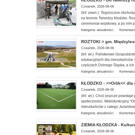
KŁODZKO - Do twierdzy n
Czwartek, 2026-08-06
(Inf. zewn.). T
egoroczne obchody 
na terenie Twierdzy Kłodzko. Roz
ceremoniał wojskowy, a po nim pi
Kategoria:
aktualności
Komentarz
ROZTOKI > gm. Międzylesi
Czwartek, 2026-08-06
(Inf. wł.). Państwowe Gospodars
edukacyjnych dla miesz
kańców. 
częściach Dolnego Śląska, a ich c
Kategoria:
aktualności
Komentarz
KŁODZKO - >>Orlik<< dla
Czwartek, 2026-08-06
(Inf. wł.). Choć jeszcze powstaje 
społeczności. Wielofunkcyjny "Or
mieszkańców z całego Jurandowa,
Kategoria:
aktualności
Komentarz
ZIEMIA KŁODZKA - Kultura
Czwartek, 2026-08-06