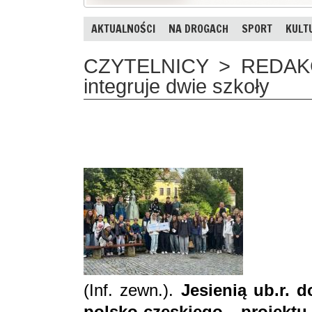
AKTUALNOŚCI
NA DROGACH
SPORT
KULT
CZYTELNICY > REDAKCJA
integruje dwie szkoły
(Inf. zewn.).
Jesienią ub.r. 
polsko-czeskiego projekt