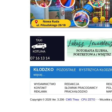
KŁODZKO
POZOSTAŁE
BYSTRZYCA KŁODZ
więcej…
WYDAWNICTWO
REDAKCJA
REG
KONTAKT
SŁOWNIK PRACODAWCY
POL
REKLAMA
PRACA KŁODZKO
MAP
Copyright © 2026 Ver. 3.206·
CMS Thea
·
CPU ZETO
· - Wszelkie