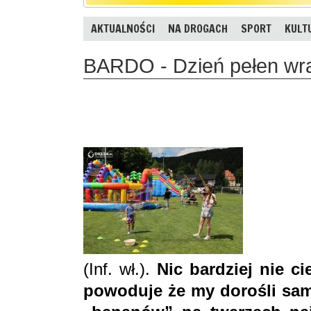
AKTUALNOŚCI
NA DROGACH
SPORT
KULT
BARDO - Dzień pełen wr
(Inf. wł.).
Nic bardziej nie c
powoduje że my dorośli sami 