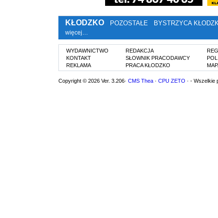
KŁODZKO
POZOSTAŁE
BYSTRZYCA KŁODZ
więcej…
WYDAWNICTWO
REDAKCJA
REG
KONTAKT
SŁOWNIK PRACODAWCY
POL
REKLAMA
PRACA KŁODZKO
MAP
Copyright © 2026 Ver. 3.206·
CMS Thea
·
CPU ZETO
· - Wszelkie