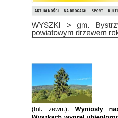
AKTUALNOŚCI
NA DROGACH
SPORT
KULT
WYSZKI > gm. Bystrzy
powiatowym drzewem ro
(Inf. zewn.).
Wyniosły na
Wyszkach wygrał ubiegłoroc