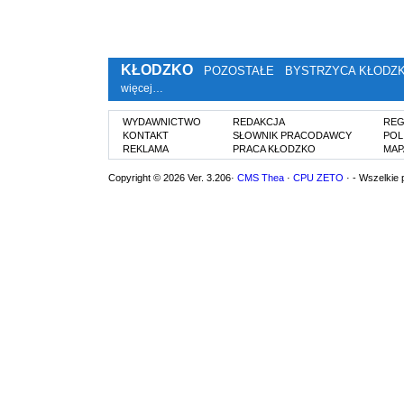
KŁODZKO
POZOSTAŁE
BYSTRZYCA KŁODZ
więcej…
WYDAWNICTWO
REDAKCJA
REG
KONTAKT
SŁOWNIK PRACODAWCY
POL
REKLAMA
PRACA KŁODZKO
MAP
Copyright © 2026 Ver. 3.206·
CMS Thea
·
CPU ZETO
· - Wszelkie