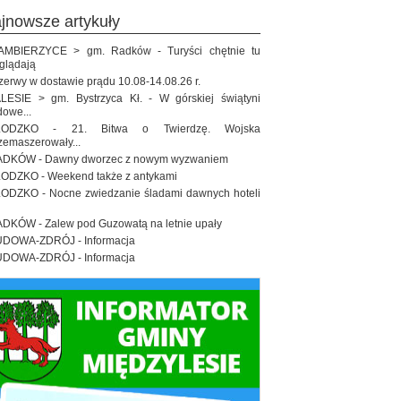
ajnowsze artykuły
MBIERZYCE > gm. Radków - Turyści chętnie tu
glądają
zerwy w dostawie prądu 10.08-14.08.26 r.
LESIE > gm. Bystrzyca Kł. - W górskiej świątyni
dowe...
ŁODZKO - 21. Bitwa o Twierdzę. Wojska
zemaszerowały...
DKÓW - Dawny dworzec z nowym wyzwaniem
ODZKO - Weekend także z antykami
ODZKO - Nocne zwiedzanie śladami dawnych hoteli
DKÓW - Zalew pod Guzowatą na letnie upały
DOWA-ZDRÓJ - Informacja
DOWA-ZDRÓJ - Informacja