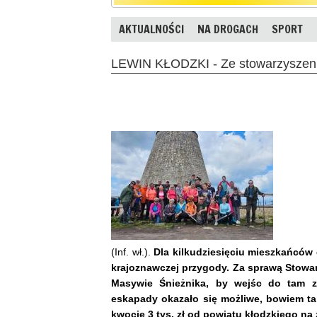
AKTUALNOŚCI
NA DROGACH
SPORT
LEWIN KŁODZKI - Ze stowarzyszeni
(Inf. wł.).
Dla kilkudziesięciu mieszkańców 
krajoznawczej przygody. Za sprawą Stowa
Masywie Śnieżnika, by wejśc do tam zna
eskapady okazało się możliwe, bowiem ta
kwocie 3 tys. zł od powiatu kłodzkiego na