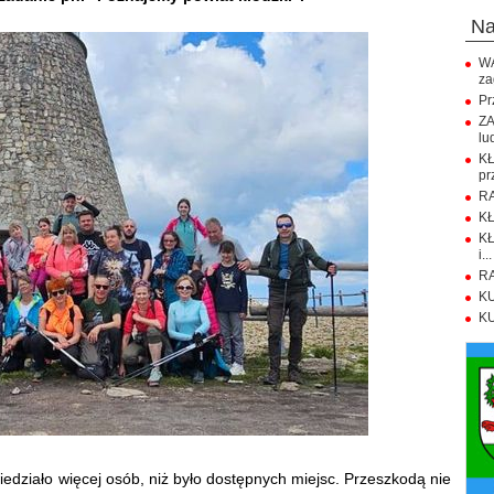
n
WA
za
Pr
ZA
lu
K
pr
RA
KŁ
KŁ
i...
RA
KU
KU
działo więcej osób, niż było dostępnych miejsc. Przeszkodą nie