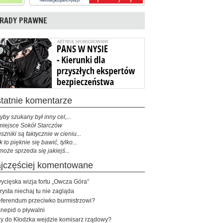
RADY PRAWNE
ostatnie komentarze
yby szukany był inny cel,...
miejsce Sokół Starczów
szniki są faktycznie w cieniu...
k to pięknie się bawić, tylko...
może sprzeda się jakiejś...
najczęściej komentowane
ycięska wizja fortu „Owcza Góra”
rysta niechaj tu nie zagląda
ferendum przeciwko burmistrzowi?
nepid o pływalni
y do Kłodzka wejdzie komisarz rządowy?