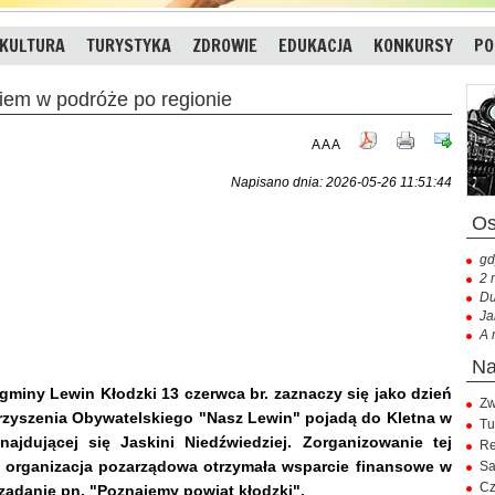
KULTURA
TURYSTYKA
ZDROWIE
EDUKACJA
KONKURSY
PO
em w podróże po regionie
A
A
A
Napisano dnia: 2026-05-26 11:51:44
gd
2 
Du
Ja
A 
gminy Lewin Kłodzki 13 czerwca br. zaznaczy się jako dzień
Zw
rzyszenia Obywatelskiego "Nasz Lewin" pojadą do Kletna w
Tu
jdującej się Jaskini Niedźwiedziej. Zorganizowanie tej
Re
 organizacja pozarządowa otrzymała wsparcie finansowe w
Sa
Cz
 zadanie pn. "Poznajemy powiat kłodzki".