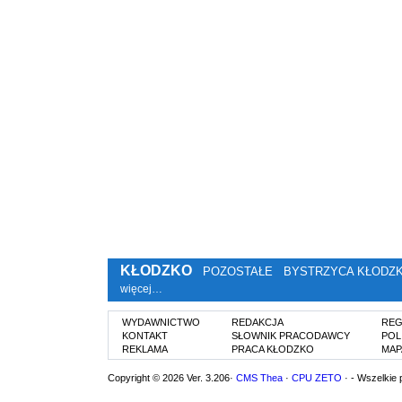
KŁODZKO
POZOSTAŁE
BYSTRZYCA KŁODZ
więcej…
WYDAWNICTWO
REDAKCJA
REG
KONTAKT
SŁOWNIK PRACODAWCY
POL
REKLAMA
PRACA KŁODZKO
MAP
Copyright © 2026 Ver. 3.206·
CMS Thea
·
CPU ZETO
· - Wszelkie