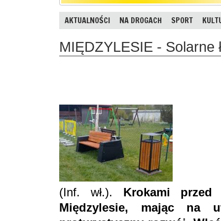
AKTUALNOŚCI
NA DROGACH
SPORT
KULT
MIĘDZYLESIE - Solarne ł
(Inf. wł.).
Krokami przed
Międzylesie, mając na 