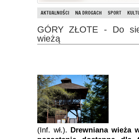
AKTUALNOŚCI
NA DROGACH
SPORT
KULT
GÓRY ZŁOTE - Do sier
wieżą
(Inf. wł.).
Drewniana wieża 