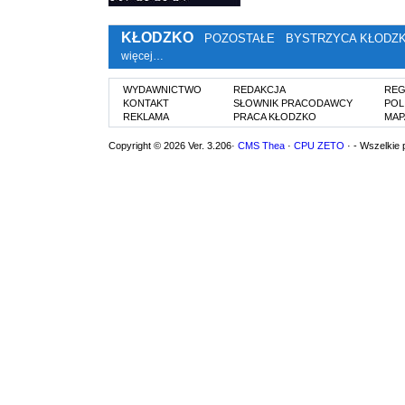
KŁODZKO
POZOSTAŁE
BYSTRZYCA KŁODZ
więcej…
WYDAWNICTWO
REDAKCJA
REG
KONTAKT
SŁOWNIK PRACODAWCY
POL
REKLAMA
PRACA KŁODZKO
MAP
Copyright © 2026 Ver. 3.206·
CMS Thea
·
CPU ZETO
· - Wszelkie