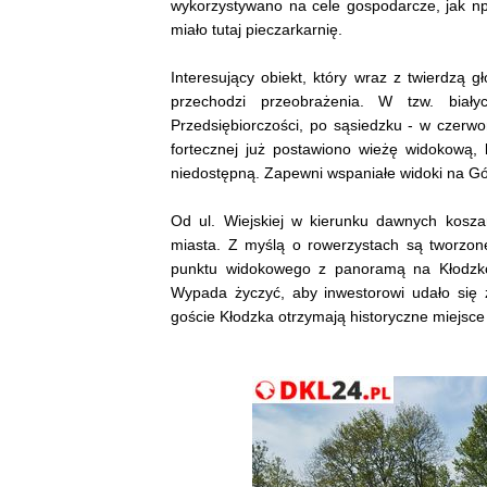
wykorzystywano na cele gospodarcze, jak np.
miało tutaj pieczarkarnię.
Interesujący obiekt, który wraz z twierdzą g
przechodzi przeobrażenia. W tzw. biał
Przedsiębiorczości, po sąsiedzku - w czerw
fortecznej już postawiono wieżę widokową, 
niedostępną. Zapewni wspaniałe widoki na Gór
Od ul. Wiejskiej w kierunku dawnych koszar
miasta. Z myślą o rowerzystach są tworzon
punktu widokowego z panoramą na Kłodzko,
Wypada życzyć, aby inwestorowi udało się 
goście Kłodzka otrzymają historyczne miejsc