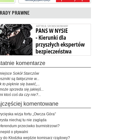
RADY PRAWNE
ostatnie komentarze
miejsce Sokół Starczów
szniki są faktycznie w...
k to pięknie się bawić,...
może sprzeda się jakiejś...
mi ktoś coś da czy nie?...
najczęściej komentowane
ycięska wizja fortu „Owcza Góra”
rysta niechaj tu nie zagląda
ferendum przeciwko burmistrzowi?
nepid o pływalni
y do Kłodzka wejdzie komisarz rządowy?