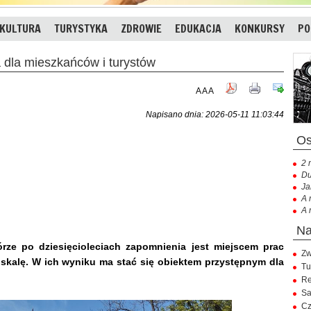
KULTURA
TURYSTYKA
ZDROWIE
EDUKACJA
KONKURSY
PO
 dla mieszkańców i turystów
A
A
A
Napisano dnia: 2026-05-11 11:03:44
2 
Du
Ja
A 
A 
órze po dziesięcioleciach zapomnienia jest miejscem prac
Zw
 skalę. W ich wyniku ma stać się obiektem przystępnym dla
Tu
Re
Sa
Cz