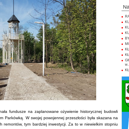
n
RA
KU
KU
KU
BY
MI
KŁ
KŁ
GM
w..
KŁ
ymała fundusze na zaplanowane ożywienie historycznej budowli
ym Parkówką. W swojej powojennej przeszłości była skazana na
remontów, tym bardziej inwestycji. Za to w niewielkim stopniu