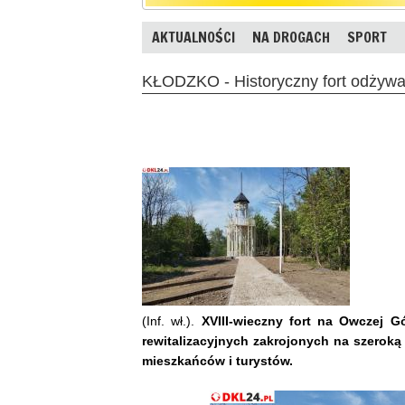
AKTUALNOŚCI
NA DROGACH
SPORT
KŁODZKO - Historyczny fort odżywa
(Inf. wł.).
XVIII-wieczny fort na Owczej G
rewitalizacyjnych zakrojonych na szeroką
mieszkańców i turystów.