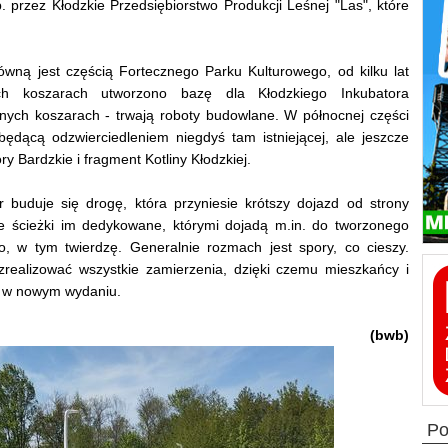
 przez Kłodzkie Przedsiębiorstwo Produkcji Leśnej "Las", które
łówną jest częścią Fortecznego Parku Kulturowego, od kilku lat
ych koszarach utworzono bazę dla Kłodzkiego Inkubatora
onych koszarach - trwają roboty budowlane. W północnej części
będącą odzwierciedleniem niegdyś tam istniejącej, ale jeszcze
y Bardzkie i fragment Kotliny Kłodzkiej.
 buduje się drogę, która przyniesie krótszy dojazd od strony
e ścieżki im dedykowane, którymi dojadą m.in. do tworzonego
 w tym twierdzę. Generalnie rozmach jest spory, co cieszy.
zrealizować wszystkie zamierzenia, dzięki czemu mieszkańcy i
e w nowym wydaniu.
(bwb)
p