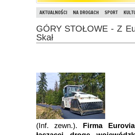
AKTUALNOŚCI
NA DROGACH
SPORT
KULT
GÓRY STOŁOWE - Z Euro
Skał
(Inf. zewn.).
Firma Eurovi
łączącej drogę wojewód