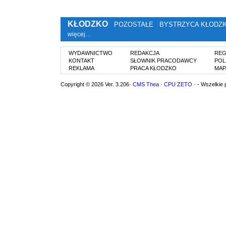
KŁODZKO
POZOSTAŁE
BYSTRZYCA KŁODZ
więcej…
WYDAWNICTWO
REDAKCJA
REG
KONTAKT
SŁOWNIK PRACODAWCY
POL
REKLAMA
PRACA KŁODZKO
MAP
Copyright © 2026 Ver. 3.206·
CMS Thea
·
CPU ZETO
· - Wszelkie