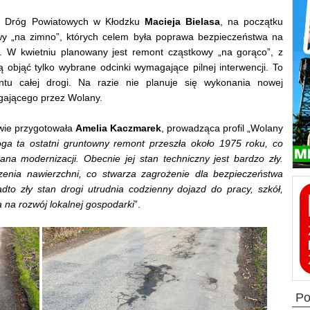
du Dróg Powiatowych w Kłodzku
Macieja Bielasa
, na początku
 „na zimno”, których celem była poprawa bezpieczeństwa na
i. W kwietniu planowany jest remont cząstkowy „na gorąco”, z
 objąć tylko wybrane odcinki wymagające pilnej interwencji. To
u całej drogi. Na razie nie planuje się wykonania nowej
egającego przez Wolany.
awie przygotowała
Amelia Kaczmarek
, prowadząca profil „Wolany
oga ta ostatni gruntowny remont przeszła około 1975 roku, co
na modernizacji. Obecnie jej stan techniczny jest bardzo zły.
dzenia nawierzchni, co stwarza zagrożenie dla bezpieczeństwa
dto zły stan drogi utrudnia codzienny dojazd do pracy, szkół,
na rozwój lokalnej gospodarki
”.
p