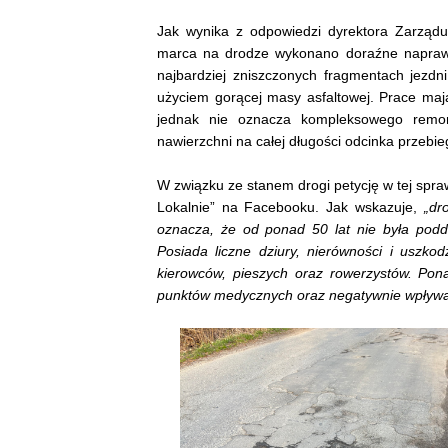
Jak wynika z odpowiedzi dyrektora Zarzą
marca na drodze wykonano doraźne naprawy
najbardziej zniszczonych fragmentach jezdn
użyciem gorącej masy asfaltowej. Prace mają
jednak nie oznacza kompleksowego remont
nawierzchni na całej długości odcinka przebi
W związku ze stanem drogi petycję w tej spr
Lokalnie” na Facebooku. Jak wskazuje,
„dr
oznacza, że od ponad 50 lat nie była podda
Posiada liczne dziury, nierówności i uszko
kierowców, pieszych oraz rowerzystów. Pona
punktów medycznych oraz negatywnie wpływa 