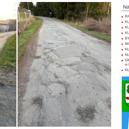
n
RA
KU
KU
KU
BY
MI
KŁ
KŁ
GM
w 
KŁ