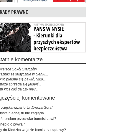
RADY PRAWNE
ostatnie komentarze
miejsce Sokół Starczów
szniki są faktycznie w cieniu...
k to pięknie się bawić, tylko...
może sprzeda się jakiejś...
mi ktoś coś da czy nie?...
najczęściej komentowane
ycięska wizja fortu „Owcza Góra”
rysta niechaj tu nie zagląda
ferendum przeciwko burmistrzowi?
nepid o pływalni
y do Kłodzka wejdzie komisarz rządowy?