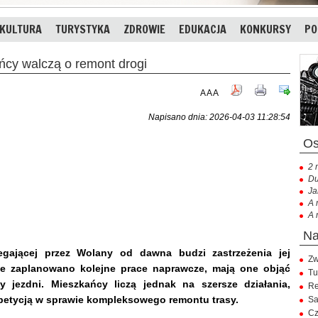
KULTURA
TURYSTYKA
ZDROWIE
EDUKACJA
KONKURSY
PO
cy walczą o remont drogi
A
A
A
Napisano dnia: 2026-04-03 11:28:54
2 
Du
Ja
A 
A 
egającej przez Wolany od dawna budzi zastrzeżenia jej
Zw
ie zaplanowano kolejne prace naprawcze, mają one objąć
Tu
y jezdni. Mieszkańcy liczą jednak na szersze działania,
Re
 petycją w sprawie kompleksowego remontu trasy.
Sa
Cz