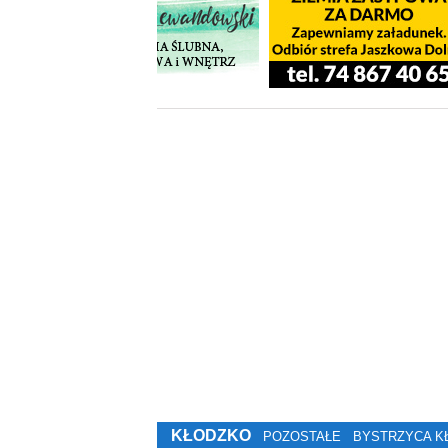
KŁODZKO
POZOSTAŁE
BYSTRZYCA K