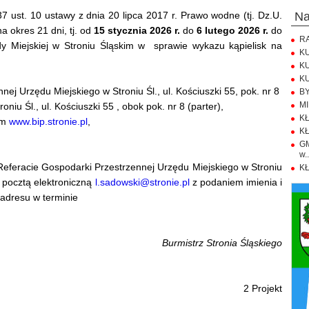
37 ust. 10 ustawy z dnia 20 lipca 2017 r. Prawo wodne (tj. Dz.U.
n
a okres 21 dni, tj. od
15 stycznia 2026 r.
do
6 lutego 2026 r.
do
RA
dy Miejskiej w Stroniu Śląskim w sprawie wykazu kąpielisk na
KU
KU
KU
nej Urzędu Miejskiego w Stroniu Śl., ul. Kościuszki 55, pok. nr 8
BY
MI
niu Śl., ul. Kościuszki 55 , obok pok. nr 8 (parter),
KŁ
em
www.bip.stronie.pl
,
KŁ
GM
w..
Referacie Gospodarki Przestrzennej Urzędu Miejskiego w Stroniu
KŁ
ub pocztą elektroniczną
l.sadowski@stronie.pl
z podaniem imienia i
i adresu w terminie
Burmistrz Stronia Śląskiego
2 Projekt