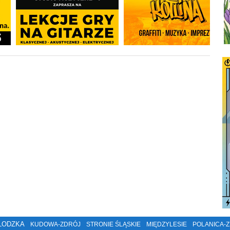
ŁODZKA
KUDOWA-ZDRÓJ
STRONIE ŚLĄSKIE
MIĘDZYLESIE
POLANICA-