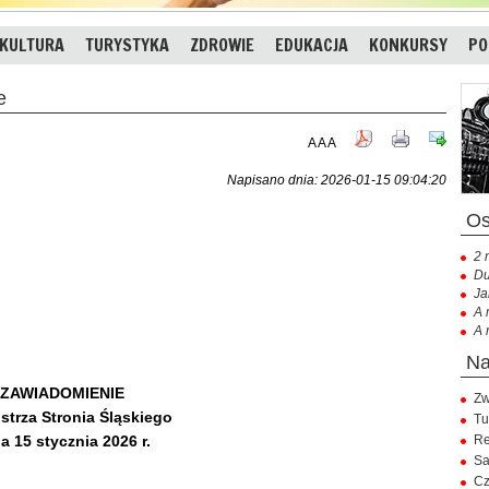
KULTURA
TURYSTYKA
ZDROWIE
EDUKACJA
KONKURSY
PO
e
A
A
A
Napisano dnia: 2026-01-15 09:04:20
2 
Du
Ja
A 
A 
ZAWIADOMIENIE
Zw
strza Stronia Śląskiego
Tu
ia 15 stycznia 2026 r.
Re
Sa
Cz