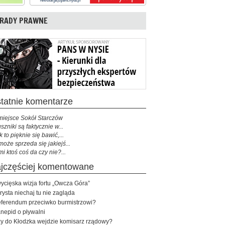
RADY PRAWNE
ostatnie komentarze
miejsce Sokół Starczów
szniki są faktycznie w...
k to pięknie się bawić,...
może sprzeda się jakiejś...
mi ktoś coś da czy nie?...
najczęściej komentowane
ycięska wizja fortu „Owcza Góra”
rysta niechaj tu nie zagląda
ferendum przeciwko burmistrzowi?
nepid o pływalni
y do Kłodzka wejdzie komisarz rządowy?