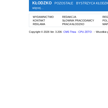
KŁODZKO
POZOSTAŁE
BYSTRZYCA KŁODZ
więcej…
WYDAWNICTWO
REDAKCJA
REG
KONTAKT
SŁOWNIK PRACODAWCY
POL
REKLAMA
PRACA KŁODZKO
MAP
Copyright © 2026 Ver. 3.206·
CMS Thea
·
CPU ZETO
· - Wszelkie