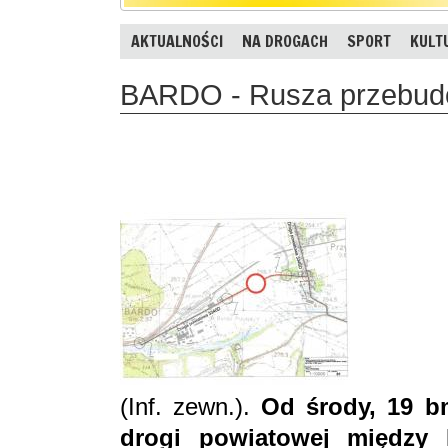
AKTUALNOŚCI
NA DROGACH
SPORT
KULT
BARDO - Rusza przebudo
(Inf. zewn.).
Od środy, 19 b
drogi powiatowej między 