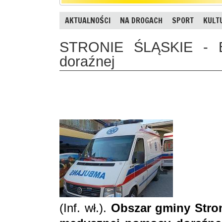
AKTUALNOŚCI
NA DROGACH
SPORT
KULT
STRONIE ŚLĄSKIE - Bl
doraźnej
(Inf. wł.).
Obszar gminy Stron