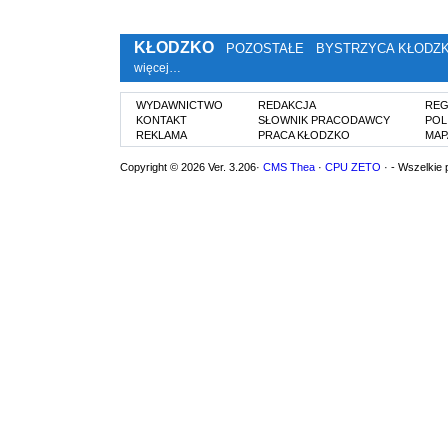
KŁODZKO
POZOSTAŁE
BYSTRZYCA KŁODZ
więcej…
WYDAWNICTWO
REDAKCJA
REG
KONTAKT
SŁOWNIK PRACODAWCY
POL
REKLAMA
PRACA KŁODZKO
MAP
Copyright © 2026 Ver. 3.206·
CMS Thea
·
CPU ZETO
· - Wszelkie