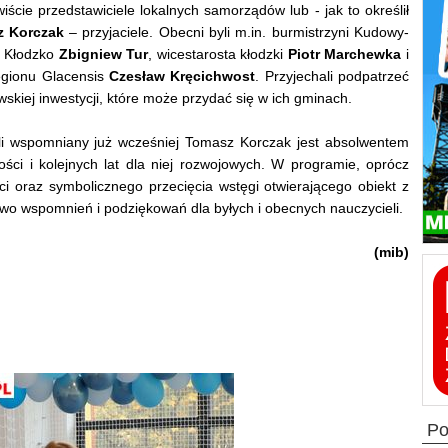
iście przedstawiciele lokalnych samorządów lub - jak to określił
 Korczak
– przyjaciele. Obecni byli m.in. burmistrzyni Kudowy-
j Kłodzko
Zbigniew Tur
, wicestarosta kłodzki
Piotr Marchewka
i
egionu Glacensis
Czesław Kręcichwost
. Przyjechali podpatrzeć
kiej inwestycji, które może przydać się w ich gminach.
yli wspomniany już wcześniej Tomasz Korczak jest absolwentem
ści i kolejnych lat dla niej rozwojowych. W programie, oprócz
ci oraz symbolicznego przecięcia wstęgi otwierającego obiekt z
o wspomnień i podziękowań dla byłych i obecnych nauczycieli.
(mib)
p