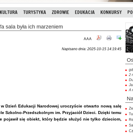
KULTURA
TURYSTYKA
ZDROWIE
EDUKACJA
KONKURSY
PO
 sala była ich marzeniem
A
A
A
Napisano dnia: 2025-10-15 14:19:45
gd
2 
Du
Ja
A 
i w Dzień Edukacji Narodowej uroczyście otwarto nową salę
Zw
 Szkolno-Przedszkolnym im. Przyjaciół Dzieci. Dzięki temu
Tu
e pojawił się obiekt, który będzie służyć nie tylko dzieciom,
Re
Sa
Cz