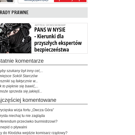
RADY PRAWNE
ostatnie komentarze
yby szukany był inny cel,...
miejsce Sokół Starczów
szniki są faktycznie w...
k to pięknie się bawić,...
może sprzeda się jakiejś...
najczęściej komentowane
ycięska wizja fortu „Owcza Góra”
rysta niechaj tu nie zagląda
ferendum przeciwko burmistrzowi?
nepid o pływalni
y do Kłodzka wejdzie komisarz rządowy?