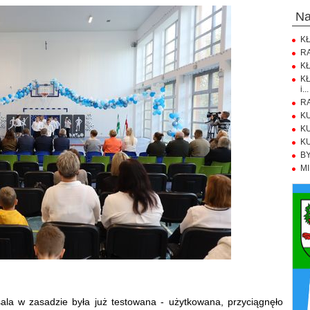
n
KŁ
RA
KŁ
KŁ
i...
RA
KU
KU
KU
BY
MI
ala w zasadzie była już testowana - użytkowana, przyciągnęło