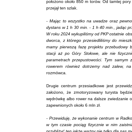
położono około 850 m torów. Od tamtej pory n
przejął ten szlak.
- Mając to wszystko na uwadze oraz pewno
dystans w 1 h 30 min. - 1 h 40 min., jadąc p
W roku 2024 wykupiliśmy od PKP ostatnie obsz
dworca, z którego przesiedliliśmy do mies
mamy pierwszą fazę projektu przebudowy b
stacji aż po Góry Stołowe, ale nie fizycz
parametrach przepustowości. Tym samym z 
rowerem również dotrzemy nad zalew, n
rozmówca.
Drugie centrum przesiadkowe jest przewidz
założono, że zmotoryzowany turysta będzi
wędrówkę albo rower na dalsze zwiedzanie ob
zapewnionych około 6 mln zł.
- Przewiduję, że wykonanie centrum w Radkow
w tym czasie pociąg fizycznie w nim zaistn
przybliżyć ten jakże ważny nie tylko dla nas 