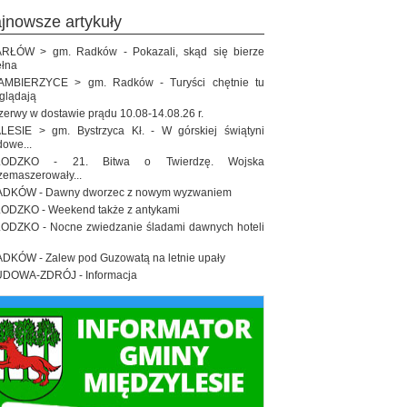
ajnowsze artykuły
RŁÓW > gm. Radków - Pokazali, skąd się bierze
łna
MBIERZYCE > gm. Radków - Turyści chętnie tu
glądają
zerwy w dostawie prądu 10.08-14.08.26 r.
LESIE > gm. Bystrzyca Kł. - W górskiej świątyni
dowe...
ŁODZKO - 21. Bitwa o Twierdzę. Wojska
zemaszerowały...
DKÓW - Dawny dworzec z nowym wyzwaniem
ODZKO - Weekend także z antykami
ODZKO - Nocne zwiedzanie śladami dawnych hoteli
DKÓW - Zalew pod Guzowatą na letnie upały
DOWA-ZDRÓJ - Informacja