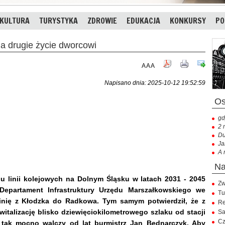
KULTURA
TURYSTYKA
ZDROWIE
EDUKACJA
KONKURSY
PO
a drugie życie dworcowi
A
A
A
Napisano dnia: 2025-10-12 19:52:59
gd
2 
Du
Ja
A 
u linii kolejowych na Dolnym Śląsku w latach 2031 - 2045
Zw
Departament Infrastruktury Urzędu Marszałkowskiego we
Tu
linię z Kłodzka do Radkowa. Tym samym potwierdził, że z
Re
italizację blisko dziewięciokilometrowego szlaku od stacji
Sa
Cz
tak mocno walczy od lat burmistrz Jan Bednarczyk. Aby