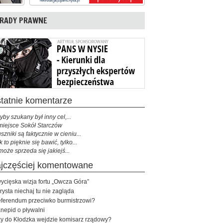
RADY PRAWNE
ostatnie komentarze
yby szukany był inny cel,...
miejsce Sokół Starczów
szniki są faktycznie w cieniu...
k to pięknie się bawić, tylko...
może sprzeda się jakiejś...
najczęściej komentowane
ycięska wizja fortu „Owcza Góra”
rysta niechaj tu nie zagląda
ferendum przeciwko burmistrzowi?
nepid o pływalni
y do Kłodzka wejdzie komisarz rządowy?