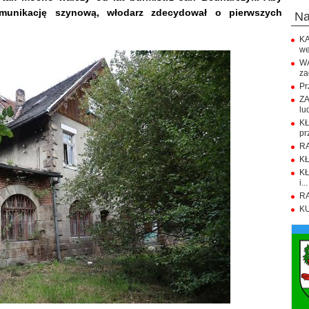
omunikację szynową, włodarz zdecydował o pierwszych
n
KA
we
WA
za
Pr
ZA
lu
K
pr
RA
KŁ
KŁ
i...
RA
KU