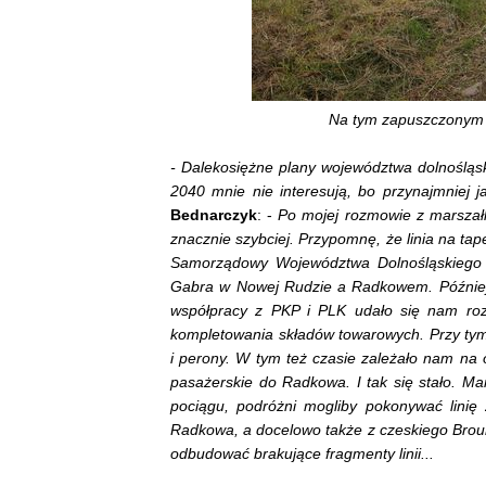
Na tym zapuszczonym 
- Dalekosiężne plany województwa dolnośląsk
2040 mnie nie interesują, bo przynajmniej ja
Bednarczyk
: -
Po mojej rozmowie z marszałk
znacznie szybciej. Przypomnę, że linia na ta
Samorządowy Województwa Dolnośląskiego p
Gabra w Nowej Rudzie a Radkowem. Później 
współpracy z PKP i PLK udało się nam rozs
kompletowania składów towarowych. Przy ty
i perony. W tym też czasie zależało nam na o
pasażerskie do Radkowa. I tak się stało. Ma
pociągu, podróżni mogliby pokonywać lini
Radkowa, a docelowo także z czeskiego Brou
odbudować brakujące fragmenty linii...