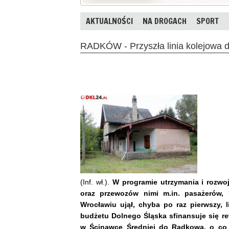
AKTUALNOŚCI
NA DROGACH
SPORT
RADKÓW - Przyszła linia kolejowa d
(Inf. wł.).
W programie utrzymania i rozwoj
oraz przewozów nimi m.in. pasażerów, 
Wrocławiu ujął, chyba po raz pierwszy, 
budżetu Dolnego Śląska sfinansuje się rew
w Ścinawce Średniej do Radkowa, o co 