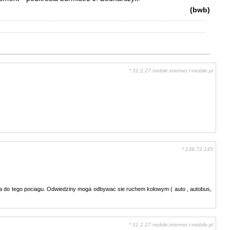
(bwb)
*.31.2.27.mobile.internet.t-mobile.pl
*.138.72.145
 do tego pociagu. Odwiedziny moga odbywac sie ruchem kolowym ( auto , autobus,
*.31.2.27.mobile.internet.t-mobile.pl