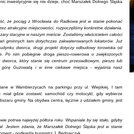
ic inwestycyjnie się nie dzieje, choć Marszałek Dolnego Śląska
ść, że pociąg z Wrocławia do Radkowa jest w stanie pokonać
rzez atrakcyjne miejscowości, rozpoczęliśmy konkretne działania.
ary stacyjne w naszym mieście. Zostaliśmy właścicielem całości
zkań gminnych tam dotychczas zakwaterowanych lokatorów. Już
udynku dworca, drugi projekt dotyczy odbudowy torowiska od
nie. Po nim pobiegnie droga pieszo-rowerowa o zwiększonych
dworca, który stanie się centrum przesiadkowym, pieszo lub
a górę Guzowatą i w inne ciekawe miejsca
- wyjaśnia nasz
iane w Wambierzycach na parkingu przy ul. Wiejskiej. I tam
e miał gdzie zostawić samochód czy motocykl, gdy wybierze
szaru gminy. Na obydwa centra, łącznie z udziałem gminy, jest
ie potrwa najwyżej półtora roku. Wspaniale by się stało, gdyby
iał. Jestem zdania, że Marszałek Dolnego Śląska jest w stanie
moment -
podkreśla burmistrz J. Bednarczyk.