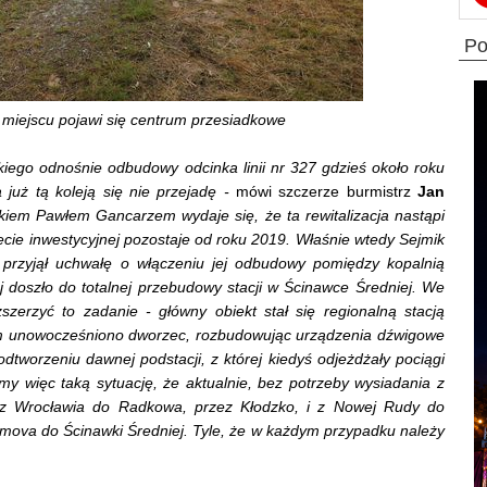
p
miejscu pojawi się centrum przesiadkowe
iego odnośnie odbudowy odcinka linii nr 327 gdzieś około roku
 już tą koleją się nie przejadę -
mówi szczerze burmistrz
Jan
iem Pawłem Gancarzem wydaje się, że ta rewitalizacja nastąpi
pecie inwestycyjnej pozostaje od roku 2019. Właśnie wtedy Sejmik
rzyjął uchwałę o włączeniu jej odbudowy pomiędzy kopalnią
doszło do totalnej przebudowy stacji w Ścinawce Średniej. We
zerzyć to zadanie - główny obiekt stał się regionalną stacją
m unowocześniono dworzec, rozbudowując urządzenia dźwigowe
dtworzeniu dawnej podstacji, z której kiedyś odjeżdżały pociągi
my więc taką sytuację, że aktualnie, bez potrzeby wysiadania z
ę z Wrocławia do Radkowa, przez Kłodzko, i z Nowej Rudy do
mova do Ścinawki Średniej. Tyle, że w każdym przypadku należy