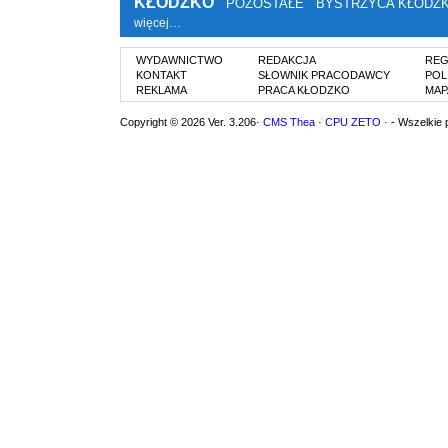
KŁODZKO
POZOSTAŁE
BYSTRZYCA KŁODZ
więcej…
WYDAWNICTWO
REDAKCJA
REG
KONTAKT
SŁOWNIK PRACODAWCY
POL
REKLAMA
PRACA KŁODZKO
MAP
Copyright © 2026 Ver. 3.206·
CMS Thea
·
CPU ZETO
· - Wszelkie