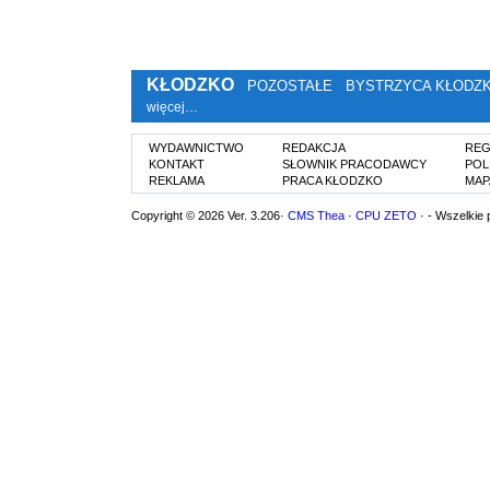
KŁODZKO
POZOSTAŁE
BYSTRZYCA KŁODZ
więcej…
WYDAWNICTWO
REDAKCJA
REG
KONTAKT
SŁOWNIK PRACODAWCY
POL
REKLAMA
PRACA KŁODZKO
MAP
Copyright © 2026 Ver. 3.206·
CMS Thea
·
CPU ZETO
· - Wszelkie