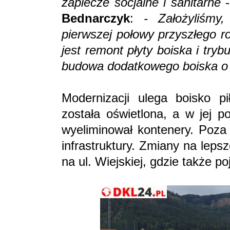
zaplecze socjalne i sanitarne
-
Bednarczyk
:
- Założyliśmy
pierwszej połowy przyszłego 
jest remont płyty boiska i try
budowa dodatkowego boiska o 
Modernizacji ulega boisko p
została oświetlona, a w jej p
wyeliminował kontenery. Poza
infrastruktury. Zmiany na lep
na ul. Wiejskiej, gdzie także po