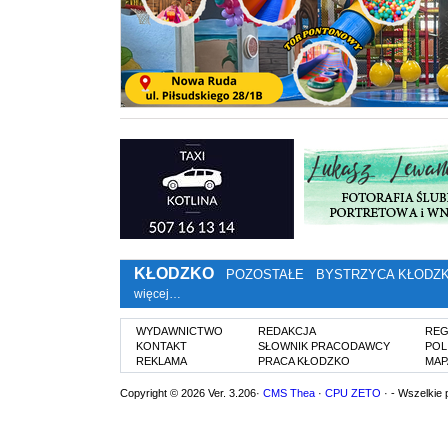
KŁODZKO
POZOSTAŁE
BYSTRZYCA KŁODZ
więcej…
WYDAWNICTWO
REDAKCJA
REG
KONTAKT
SŁOWNIK PRACODAWCY
POL
REKLAMA
PRACA KŁODZKO
MAP
Copyright © 2026 Ver. 3.206·
CMS Thea
·
CPU ZETO
· - Wszelkie