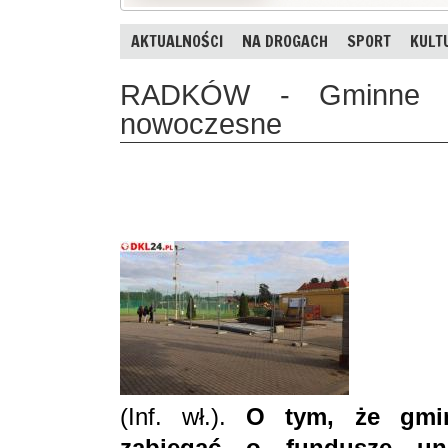
AKTUALNOŚCI
NA DROGACH
SPORT
KULT
RADKÓW - Gminne obi
nowoczesne
(Inf. wł.).
O tym, że gmin
zabiegać o fundusze un