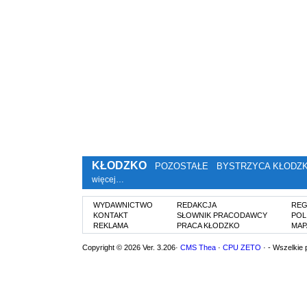
KŁODZKO
POZOSTAŁE
BYSTRZYCA KŁODZ
więcej…
WYDAWNICTWO
REDAKCJA
REG
KONTAKT
SŁOWNIK PRACODAWCY
POL
REKLAMA
PRACA KŁODZKO
MAP
Copyright © 2026 Ver. 3.206·
CMS Thea
·
CPU ZETO
· - Wszelkie